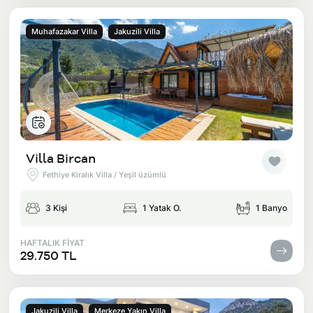
Muhafazakar Villa
Jakuzili Villa
Villa Bircan
Fethiye Kiralık Villa / Yeşil üzümlü
3 Kişi
1 Yatak O.
1 Banyo
HAFTALIK FİYAT
29.750 TL
Jakuzili Villa
Merkeze Yakın Villa