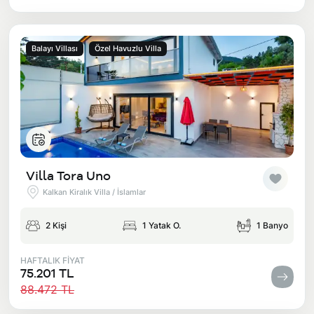
Balayı Villası
Özel Havuzlu Villa
Villa Tora Uno
Kalkan Kiralık Villa / İslamlar
2 Kişi
1 Yatak O.
1 Banyo
HAFTALIK FİYAT
75.201 TL
88.472 TL