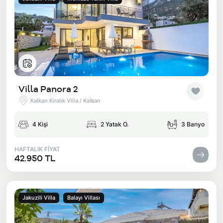
Villa Panora 2
Kalkan Kiralık Villa / Kalkan
4 Kişi
2 Yatak O.
3 Banyo
HAFTALIK FİYAT
42.950 TL
Jakuzili Villa
Balayı Villası