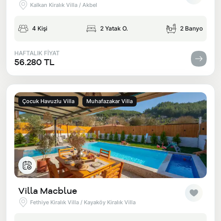
Kalkan Kiralık Villa / Akbel
4 Kişi
2 Yatak O.
2 Banyo
HAFTALIK FİYAT
56.280 TL
Çocuk Havuzlu Villa
Muhafazakar Villa
Villa Macblue
Fethiye Kiralık Villa / Kayaköy Kiralık Villa