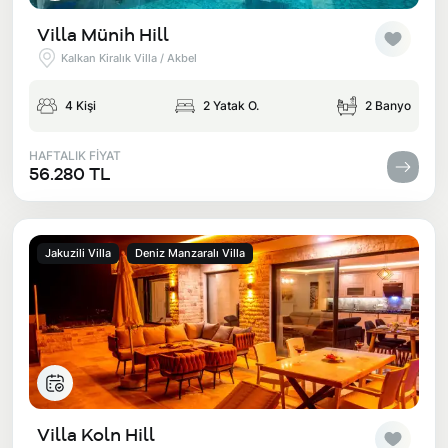
Villa Münih Hill
Kalkan Kiralık Villa / Akbel
4 Kişi
2 Yatak O.
2 Banyo
HAFTALIK FİYAT
56.280 TL
Jakuzili Villa
Deniz Manzaralı Villa
Villa Koln Hill