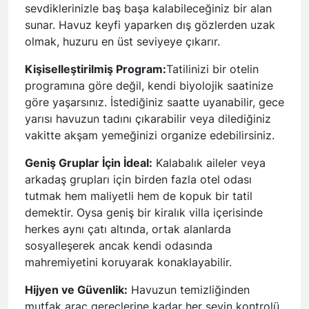
sevdiklerinizle baş başa kalabileceğiniz bir alan
sunar. Havuz keyfi yaparken dış gözlerden uzak
olmak, huzuru en üst seviyeye çıkarır.
Kişiselleştirilmiş Program:
Tatilinizi bir otelin
programına göre değil, kendi biyolojik saatinize
göre yaşarsınız. İstediğiniz saatte uyanabilir, gece
yarısı havuzun tadını çıkarabilir veya dilediğiniz
vakitte akşam yemeğinizi organize edebilirsiniz.
Geniş Gruplar İçin İdeal:
Kalabalık aileler veya
arkadaş grupları için birden fazla otel odası
tutmak hem maliyetli hem de kopuk bir tatil
demektir. Oysa geniş bir kiralık villa içerisinde
herkes aynı çatı altında, ortak alanlarda
sosyalleşerek ancak kendi odasında
mahremiyetini koruyarak konaklayabilir.
Hijyen ve Güvenlik:
Havuzun temizliğinden
mutfak araç gereçlerine kadar her şeyin kontrolü