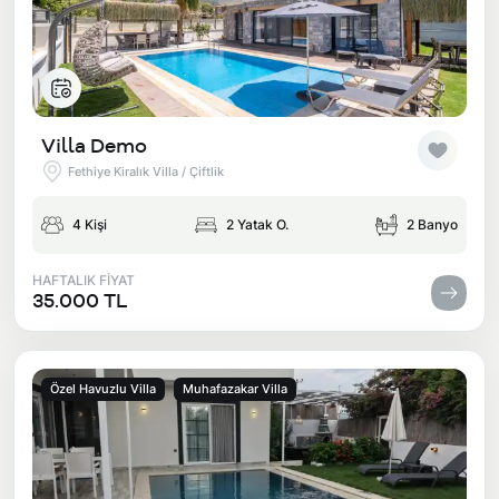
Villa Demo
Fethiye Kiralık Villa / Çiftlik
4 Kişi
2 Yatak O.
2 Banyo
HAFTALIK FİYAT
35.000 TL
Özel Havuzlu Villa
Muhafazakar Villa