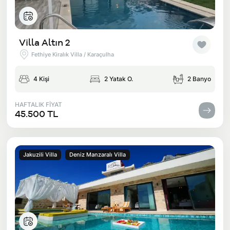
Villa Altın 2
Fethiye Kiralık Villa / Karaçulha
4 Kişi
2 Yatak O.
2 Banyo
HAFTALIK FİYAT
45.500 TL
Jakuzili Villa
Deniz Manzaralı Villa