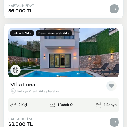
HAFTALIK FİYAT
56.000 TL
Jakuzili Villa
Deniz Manzaralı Villa
Villa Luna
Fethiye Kiralık Villa / Faralya
2 Kişi
1 Yatak O.
1 Banyo
HAFTALIK FİYAT
63.000 TL