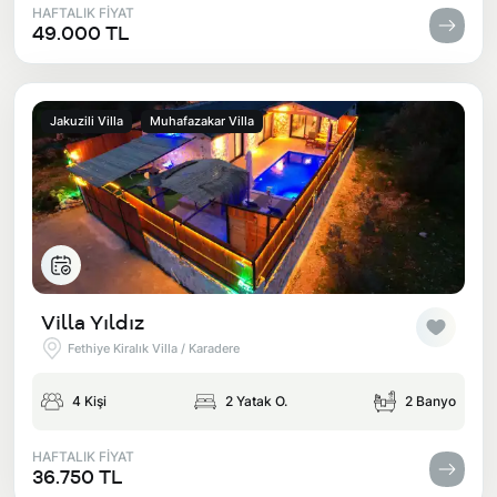
HAFTALIK FİYAT
49.000 TL
Jakuzili Villa
Muhafazakar Villa
Villa Yıldız
Fethiye Kiralık Villa / Karadere
4 Kişi
2 Yatak O.
2 Banyo
HAFTALIK FİYAT
36.750 TL