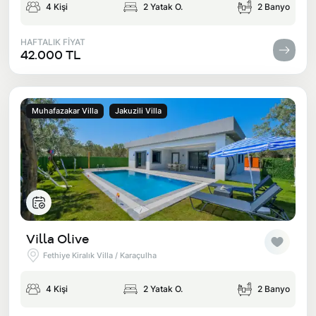
4 Kişi
2 Yatak O.
2 Banyo
HAFTALIK FİYAT
42.000 TL
Muhafazakar Villa
Jakuzili Villa
Villa Olive
Fethiye Kiralık Villa / Karaçulha
4 Kişi
2 Yatak O.
2 Banyo