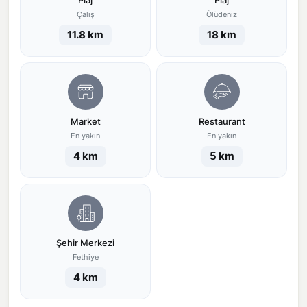
Plaj
Plaj
Çalış
Ölüdeniz
11.8 km
18 km
Market
Restaurant
En yakın
En yakın
4 km
5 km
Şehir Merkezi
Fethiye
4 km