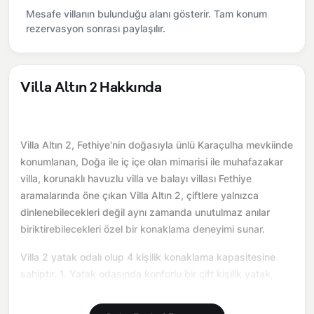
Mesafe villanın bulunduğu alanı gösterir. Tam konum
rezervasyon sonrası paylaşılır.
Villa Altın 2 Hakkında
Villa Altın 2, Fethiye'nin doğasıyla ünlü Karaçulha mevkiinde
konumlanan, Doğa ile iç içe olan mimarisi ile muhafazakar
villa, korunaklı havuzlu villa ve balayı villası Fethiye
aramalarında öne çıkan Villa Altın 2, çiftlere yalnızca
dinlenebilecekleri değil aynı zamanda unutulmaz anılar
biriktirebilecekleri özel bir konaklama deneyimi sunar.
Villa 2 yatak odalı olup 4 kişilik konaklama kapasitesine
sahiptir. 1. Yatak odasında konforlu bir çift kişilik yatak,
klima, elbise dolabı ve ebeveyn banyosu bulunmaktadır. 2.
Yatak odasında konforlu iki tek kişilik yatak, klima, elbise