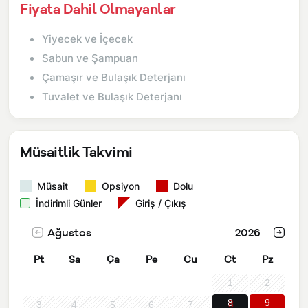
Fiyata Dahil Olmayanlar
Yiyecek ve İçecek
Sabun ve Şampuan
Çamaşır ve Bulaşık Deterjanı
Tuvalet ve Bulaşık Deterjanı
Müsaitlik Takvimi
Müsait
Opsiyon
Dolu
İndirimli Günler
Giriş / Çıkış
Ağustos
2026
Pt
Sa
Ça
Pe
Cu
Ct
Pz
1
2
8
9
3
4
5
6
7