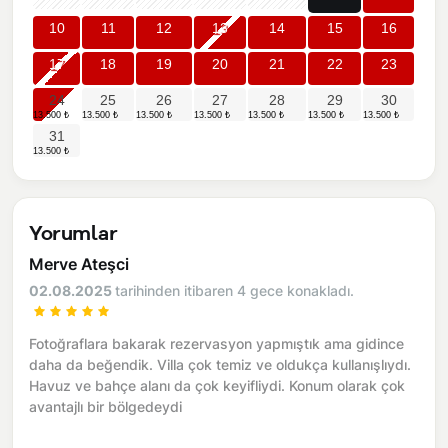
10
11
12
13
14
15
16
17
18
19
20
21
22
23
24
25
26
27
28
29
30
31
Yorumlar
Merve Ateşci
02.08.2025
tarihinden itibaren 4 gece konakladı.
Fotoğraflara bakarak rezervasyon yapmıştık ama gidince
daha da beğendik. Villa çok temiz ve oldukça kullanışlıydı.
Havuz ve bahçe alanı da çok keyifliydi. Konum olarak çok
avantajlı bir bölgedeydi