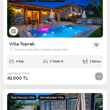
Villa Toprak
Fethiye Kiralık Villa / Kayaköy Kiralık Villa
4 Kişi
2 Yatak O.
2 Banyo
HAFTALIK FİYAT
42.000 TL
Özel Havuzlu Villa
Muhafazakar Villa