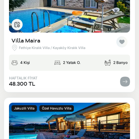
Villa Maira
Fethiye Kiralık Villa / Kayaköy Kiralık Villa
4 Kişi
2 Yatak O.
2 Banyo
HAFTALIK FİYAT
48.300 TL
Jakuzili Villa
Özel Havuzlu Villa