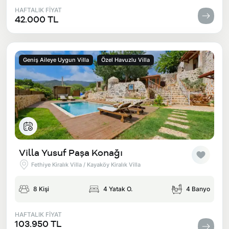
HAFTALIK FİYAT
42.000 TL
Geniş Aileye Uygun Villa
Özel Havuzlu Villa
Villa Yusuf Paşa Konağı
Fethiye Kiralık Villa / Kayaköy Kiralık Villa
8 Kişi
4 Yatak O.
4 Banyo
HAFTALIK FİYAT
103.950 TL