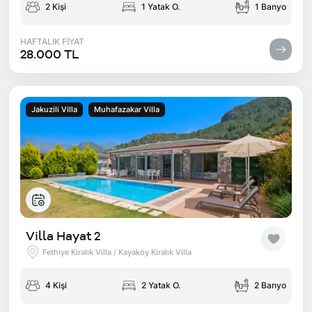
2 Kişi
1 Yatak O.
1 Banyo
HAFTALIK FİYAT
28.000 TL
Jakuzili Villa
Muhafazakar Villa
Villa Hayat 2
Fethiye Kiralık Villa / Kayaköy Kiralık Villa
4 Kişi
2 Yatak O.
2 Banyo