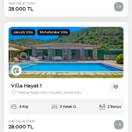
HAFTALIK FİYAT
28.000 TL
Jakuzili Villa
Muhafazakar Villa
Villa Hayat 1
Fethiye Kiralık Villa / Kayaköy Kiralık Villa
4 Kişi
2 Yatak O.
2 Banyo
HAFTALIK FİYAT
28.000 TL