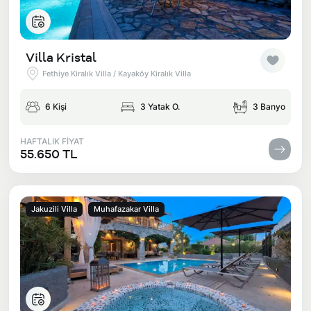
Villa Kristal
Fethiye Kiralık Villa / Kayaköy Kiralık Villa
6 Kişi
3 Yatak O.
3 Banyo
HAFTALIK FİYAT
55.650 TL
Jakuzili Villa
Muhafazakar Villa