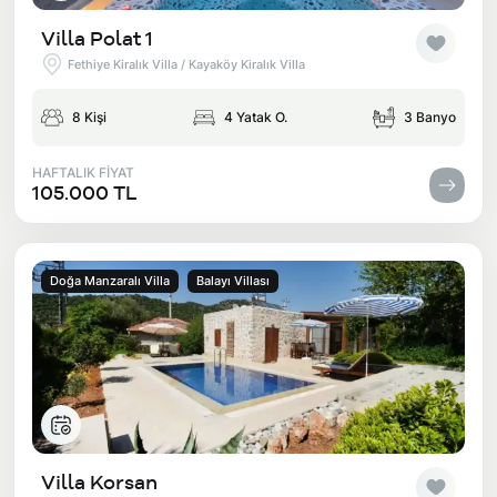
Villa Polat 1
Fethiye Kiralık Villa / Kayaköy Kiralık Villa
8 Kişi
4 Yatak O.
3 Banyo
HAFTALIK FİYAT
105.000 TL
Doğa Manzaralı Villa
Balayı Villası
Villa Korsan