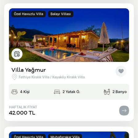
Özel Havuzlu Villa
Balayı Villası
Villa Yağmur
Fethiye Kiralık Villa / Kayaköy Kiralık Villa
4 Kişi
2 Yatak O.
2 Banyo
HAFTALIK FİYAT
42.000 TL
Özel Havuzlu Villa
Muhafazakar Villa