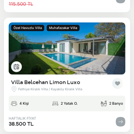
115.500 TL
Özel Havuzlu Villa
Muhafazakar Villa
Villa Belcehan Limon Luxo
Fethiye Kiralık Villa / Kayaköy Kiralık Villa
4 Kişi
2 Yatak O.
2 Banyo
HAFTALIK FİYAT
38.500 TL