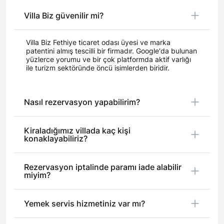
İletişim
Kayaköy Kiralık Villa
Villa Biz güvenilir mi?
Fethiye Jeep Safari
Yorumlar
Kapalı Havuzlu Villa Seçenekleri
Antalya Merkez Kiralık Villa
2026 Erken Rezervasyon
Villa Biz Fethiye ticaret odası üyesi ve marka
Fethiye Atv Safari
Nasıl Kiralarım
Evcil Hayvan İzinli Villa Seçenekleri
patentini almış tescilli bir firmadır. Google'da bulunan
yüzlerce yorumu ve bir çok platformda aktif varlığı
ile turizm sektöründe öncü isimlerden biridir.
Fethiye Havaalanı Transfer
Kiralama Sözleşmesi
Geniş Aileye Uygun Villa Seçenekleri
Fethiye At Turu
Hakkımızda
Arkadaş Grubu Kabul Eden Villa Seçenekleri
Nasıl rezervasyon yapabilirim?
Fethiye Araç Kiralama
Şirket Bilgilerimiz
Kiraladığımız villada kaç kişi
konaklayabiliriz?
Fethiye Tüplü Dalış
Belgelerimiz
Fethiye Tekne Turları
Rezervasyon iptalinde paramı iade alabilir
Ofisimiz
miyim?
Fethiye Şehir Turu
Yemek servis hizmetiniz var mı?
Fethiye Saklıkent Turu