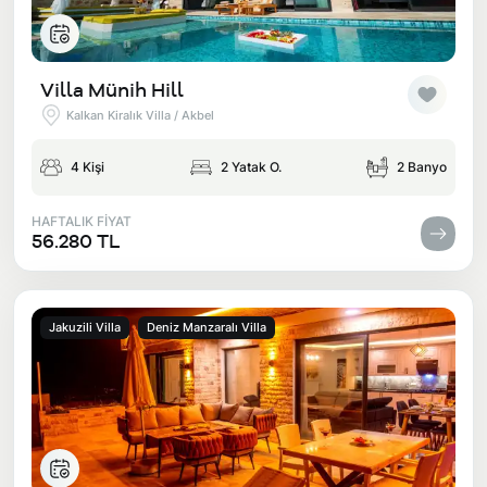
Villa Münih Hill
Kalkan Kiralık Villa / Akbel
4 Kişi
2 Yatak O.
2 Banyo
HAFTALIK FİYAT
56.280 TL
Jakuzili Villa
Deniz Manzaralı Villa