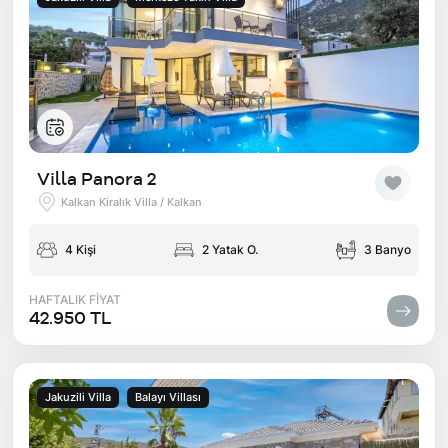
Villa Panora 2
Kalkan Kiralık Villa / Kalkan
4 Kişi
2 Yatak O.
3 Banyo
HAFTALIK FİYAT
42.950 TL
Jakuzili Villa
Balayı Villası