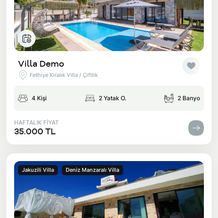
Villa Demo
Fethiye Kiralık Villa / Çiftlik
4 Kişi
2 Yatak O.
2 Banyo
HAFTALIK FİYAT
35.000 TL
Jakuzili Villa
Deniz Manzaralı Villa