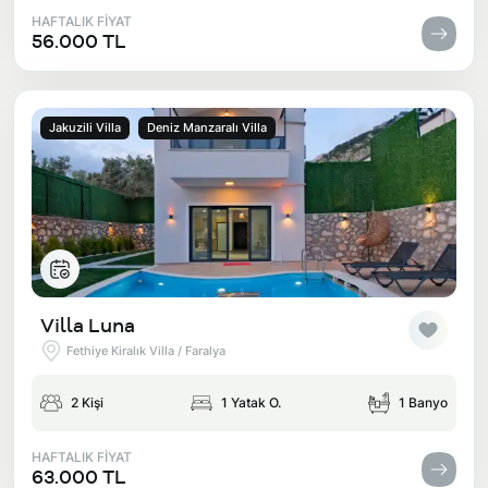
HAFTALIK FİYAT
56.000 TL
Jakuzili Villa
Deniz Manzaralı Villa
Villa Luna
Fethiye Kiralık Villa / Faralya
2 Kişi
1 Yatak O.
1 Banyo
HAFTALIK FİYAT
63.000 TL