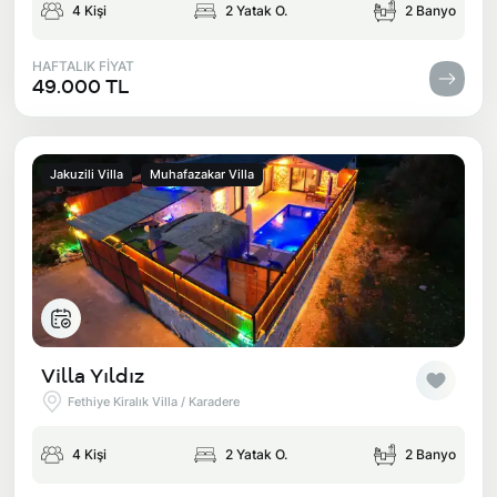
4 Kişi
2 Yatak O.
2 Banyo
HAFTALIK FİYAT
49.000 TL
Jakuzili Villa
Muhafazakar Villa
Villa Yıldız
Fethiye Kiralık Villa / Karadere
4 Kişi
2 Yatak O.
2 Banyo