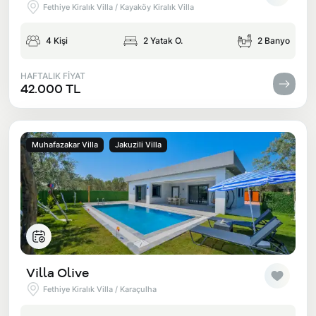
Fethiye Kiralık Villa / Kayaköy Kiralık Villa
4 Kişi
2 Yatak O.
2 Banyo
HAFTALIK FİYAT
42.000 TL
Muhafazakar Villa
Jakuzili Villa
Villa Olive
Fethiye Kiralık Villa / Karaçulha