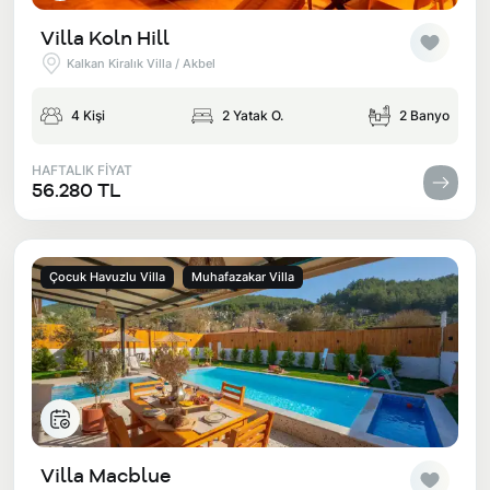
Villa Koln Hill
Kalkan Kiralık Villa / Akbel
4 Kişi
2 Yatak O.
2 Banyo
HAFTALIK FİYAT
56.280 TL
Çocuk Havuzlu Villa
Muhafazakar Villa
Villa Macblue