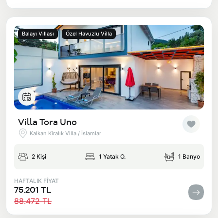
Balayı Villası
Özel Havuzlu Villa
Villa Tora Uno
Kalkan Kiralık Villa / İslamlar
2 Kişi
1 Yatak O.
1 Banyo
HAFTALIK FİYAT
75.201 TL
88.472 TL