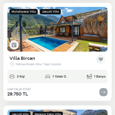
Muhafazakar Villa
Jakuzili Villa
Villa Bircan
Fethiye Kiralık Villa / Yeşil üzümlü
3 Kişi
1 Yatak O.
1 Banyo
HAFTALIK FİYAT
29.750 TL
Jakuzili Villa
Merkeze Yakın Villa