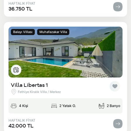
HAFTALIK FİYAT
36.750 TL
Balayı Villası
Muhafazakar Villa
Villa Libertas 1
Fethiye Kiralık Villa / Merkez
4 Kişi
2 Yatak O.
2 Banyo
HAFTALIK FİYAT
42.000 TL