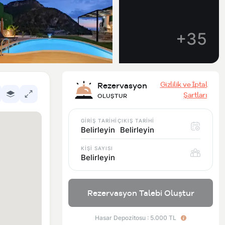
+35
Gizlilik ve İptal
Rezervasyon
Şartları
OLUŞTUR
GİRİŞ TARİHİ
ÇIKIŞ TARİHİ
Belirleyin
Belirleyin
KİŞİ SAYISI
Belirleyin
Rezervasyon Talebi Oluştur
Hasar Depozitosu : 5.000 TL