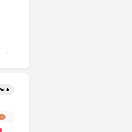
talık
un