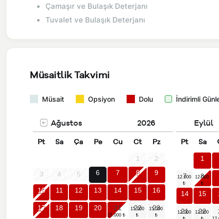
Çamaşır ve Bulaşık Deterjanı
Tuvalet ve Bulaşık Deterjanı
Müsaitlik Takvimi
Müsait
Opsiyon
Dolu
İndirimli Günl
Ağustos
2026
Eylül
Pt
Sa
Ça
Pe
Cu
Ct
Pz
Pt
Sa
1
2
1
6
7
8
9
3
4
5
7
8
10
11
12
13
14
15
16
14
15
17
18
19
20
21
22
23
21
22