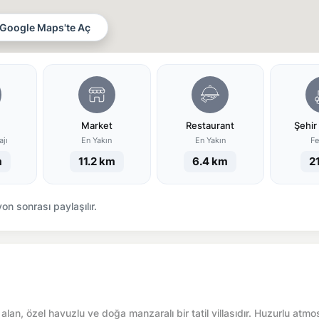
Google Maps'te Aç
Market
Restaurant
Şehir
ajı
En Yakın
En Yakın
Fe
m
11.2 km
6.4 km
2
n sonrası paylaşılır.
lan, özel havuzlu ve doğa manzaralı bir tatil villasıdır. Huzurlu atmo