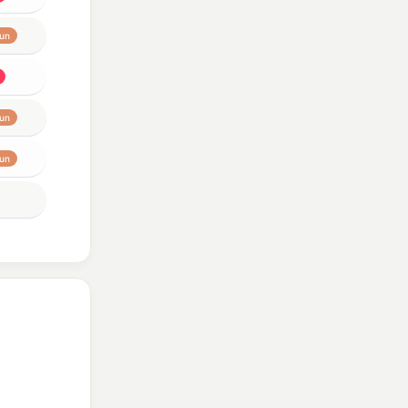
un
un
un