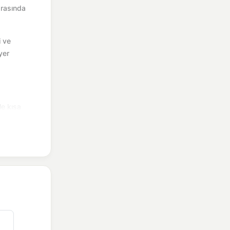
arasında
i ve
yer
le kısa