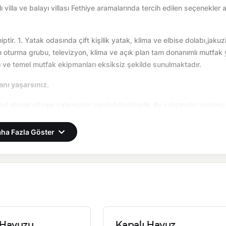
ı villa ve balayı villası Fethiye aramalarında tercih edilen seçenekler 
ptir. 1. Yatak odasında çift kişilik yatak, klima ve elbise dolabı,jakuz
turma grubu, televizyon, klima ve açık plan tam donanımlı mutfak 
ı ve temel mutfak ekipmanları eksiksiz şekilde sunulmaktadır.
 anı yaşarsınız.
l olarak altyapı çalışmaları yapılabilmektedir. Bu çalışmalar nedeniy
tedir.
ha Fazla Göster
Havuzu
Kapalı Havuz