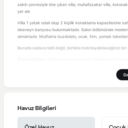
sakin çevresiyle öne çıkan villa; muhafazakar villa, korunakl
yer alır.
Villa 1 yatak odalı olup 2 kişilik konaklama kapasitesine sahi
ebeveyn banyosu bulunmaktadır. Salon bölümünde modern o
almaktadır. Mutfakta buzdolabı, ocak, fırın, yemek takımlar
Burada sadece tatil değil, birlikte hatırlayabileceğiniz bir
Önemli Bilgiler:
Villalarımızın bulunduğu bölgelerde dönemse
süreli yol çalışmaları, elektrik ve su kesintileri yaşanabilmek
Da
Havuz Bilgileri
Özel Havuz
Çocuk 