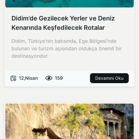
Didim’de Gezilecek Yerler ve Deniz
Kenarında Keşfedilecek Rotalar
Didim, Türkiye'nin batısında, Ege Bölgesi'nde
bulunan ve turizm açısından oldukça önemli bir
destinasyondur.
12,Nisan
159
Devamını Oku