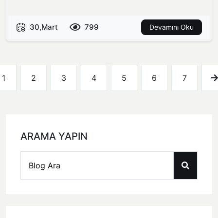
30,Mart
799
Devamını Oku
1
2
3
4
5
6
7
ARAMA YAPIN