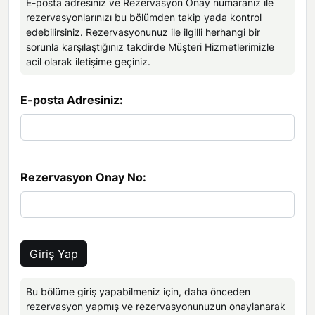
Ekibimiz
Deniz Manzaralı Villa Seçenekleri
E-posta adresiniz ve Rezervasyon Onay numaranız ile
İletişim
rezervasyonlarınızı bu bölümden takip yada kontrol
Kayaköy Kiralık Villa
edebilirsiniz. Rezervasyonunuz ile ilgilli herhangi bir
Fethiye Jeep Safari
Yorumlar
Kapalı Havuzlu Villa Seçenekleri
sorunla karşılaştığınız takdirde Müşteri Hizmetlerimizle
Antalya Merkez Kiralık Villa
acil olarak iletişime geçiniz.
2026 Erken Rezervasyon
Fethiye Atv Safari
Nasıl Kiralarım
Evcil Hayvan İzinli Villa Seçenekleri
E-posta Adresiniz:
Fethiye Havaalanı Transfer
Kiralama Sözleşmesi
Geniş Aileye Uygun Villa Seçenekleri
Fethiye At Turu
Hakkımızda
Arkadaş Grubu Kabul Eden Villa Seçenekleri
Fethiye Araç Kiralama
Şirket Bilgilerimiz
Rezervasyon Onay No:
Fethiye Tüplü Dalış
Belgelerimiz
Fethiye Tekne Turları
Ofisimiz
Giriş Yap
Fethiye Şehir Turu
Bu bölüme giriş yapabilmeniz için, daha önceden
rezervasyon yapmış ve rezervasyonunuzun onaylanarak
Fethiye Saklıkent Turu