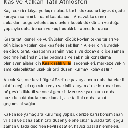
Kaş ve Kalkan Tatil Atmosferi
Kaş, eski bir Likya yerleşimi olarak tarihi dokusunu büyük ölçüde
koruyan samimi bir sahil kasabasıdır. Arnavut kaldırımlı
sokakları, begonvillerle süslü evleri, küçük dükkânları ve doğal
yapısıyla daha bohem ve keşif odaklı bir atmosfer sunar.
Kaş’ta tatil genellikle yürüyüşler, küçük koylar, tekne turları ve
gün içinde yapılan kısa keşiflerle şekillenir. Aileler için buradaki
en güçlü taraf, kasabanın samimi yapısı ve doğayla iç içe zaman
geçirme imkânıdır. Daha bağımsız ve sakin bir konaklama
planlayan aileler için
Kaş kiralık villa
seçenekleri, merkeze yakın
ama kalabalıktan uzak bir tatil düzeni kurmayı kolaylaştırır.
Ancak Kaş merkez bölgesi özellikle yaz aylarında daha hareketli
olabileceği için çocuklu veya sakinlik arayan ailelerin konaklama
bölgesini dikkatli seçmesi gerekir. Merkeze yakın ama daha
huzurlu noktalarda konaklamak, aile tatilinin daha rahat
geçmesini sağlar.
Kalkan ise yamaçlara kurulmuş yapısı, denize karşı konumlanan
villaları ve daha sakin tatil düzeniyle öne çıkar. Burada tatil çoğu
zaman villada geçirilen keyifli saatler, havuz başı dinlenmeleri,