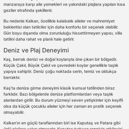
manzaraya karşı aile yemekleri ve yakındaki plajlara yapılan kısa
geziler etrafında şekillenir.
Bu nedenle Kalkan, özellikle kalabalık aileler ve mahremiyet
beklentisi olan tatilciler için daha konforlu bir seçenek olabilir.
Gün boyu dışarıda olma zorunluluğu hissettirmeyen yapısı, villa
tatilini daha rahat ve planlı hale getirir.
Deniz ve Plaj Deneyimi
Kaş, berrak denizi ve doğal koylarıyla öne çıkan bir bölgedir.
Küçük Çakıl, Büyük Çakıl ve çevredeki koylar genellikle taşlık
yapıya sahiptir. Deniz çoğu noktada serin, temiz ve oldukça
berraktır.
Kaş’ta denize girme deneyimi klasik kumsal tatilinden biraz
farklıdır. Bazı bölgelerde denize platformlardan veya taşlık
alanlardan girilir. Bu durum yüzmeyi seven yetişkinler için keyifli
olsa da küçük çocuklu aileler için her zaman en pratik seçenek
olmayabilir.
Kalkan’ın en güçlü taraflarından biri ise Kaputaş ve Patara gibi
ünlü plajlara yakın olmasıdır. Kaputaş turkuaz rengiyle etkileyici