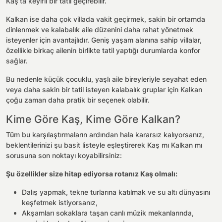
Kaş’ta keyifli bir tatil geçirebilir.
Kalkan ise daha çok villada vakit geçirmek, sakin bir ortamda
dinlenmek ve kalabalık aile düzenini daha rahat yönetmek
isteyenler için avantajlıdır. Geniş yaşam alanına sahip villalar,
özellikle birkaç ailenin birlikte tatil yaptığı durumlarda konfor
sağlar.
Bu nedenle küçük çocuklu, yaşlı aile bireyleriyle seyahat eden
veya daha sakin bir tatil isteyen kalabalık gruplar için Kalkan
çoğu zaman daha pratik bir seçenek olabilir.
Kime Göre Kaş, Kime Göre Kalkan?
Tüm bu karşılaştırmaların ardından hala kararsız kalıyorsanız,
beklentilerinizi şu basit listeyle eşleştirerek Kaş mı Kalkan mı
sorusuna son noktayı koyabilirsiniz:
Şu özellikler size hitap ediyorsa rotanız Kaş olmalı:
Dalış yapmak, tekne turlarına katılmak ve su altı dünyasını
keşfetmek istiyorsanız,
Akşamları sokaklara taşan canlı müzik mekanlarında,