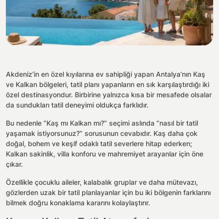
İletişim
Kayaköy Kiralık Villa
Fethiye Jeep Safari
Yorumlar
Kapalı Havuzlu Villa Seçenekleri
Antalya Merkez Kiralık Villa
2026 Erken Rezervasyon
Fethiye Atv Safari
Nasıl Kiralarım
Evcil Hayvan İzinli Villa Seçenekleri
Fethiye Havaalanı Transfer
Kiralama Sözleşmesi
Geniş Aileye Uygun Villa Seçenekleri
Akdeniz’in en özel kıyılarına ev sahipliği yapan Antalya’nın Kaş
ve Kalkan bölgeleri, tatil planı yapanların en sık karşılaştırdığı iki
Fethiye At Turu
Hakkımızda
Arkadaş Grubu Kabul Eden Villa Seçenekleri
özel destinasyondur. Birbirine yalnızca kısa bir mesafede olsalar
da sundukları tatil deneyimi oldukça farklıdır.
Fethiye Araç Kiralama
Şirket Bilgilerimiz
Bu nedenle “Kaş mı Kalkan mı?” seçimi aslında “nasıl bir tatil
yaşamak istiyorsunuz?” sorusunun cevabıdır. Kaş daha çok
Fethiye Tüplü Dalış
Belgelerimiz
doğal, bohem ve keşif odaklı tatil severlere hitap ederken;
Kalkan sakinlik, villa konforu ve mahremiyet arayanlar için öne
Fethiye Tekne Turları
çıkar.
Ofisimiz
Özellikle çocuklu aileler, kalabalık gruplar ve daha mütevazı,
Fethiye Şehir Turu
gözlerden uzak bir tatil planlayanlar için bu iki bölgenin farklarını
bilmek doğru konaklama kararını kolaylaştırır.
Fethiye Saklıkent Turu