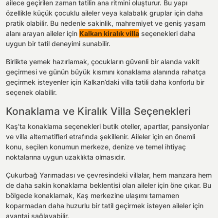
ailece geçirilen zaman tatilin ana ritmini oluşturur. Bu yapı
özellikle küçük çocuklu aileler veya kalabalık gruplar için daha
pratik olabilir. Bu nedenle sakinlik, mahremiyet ve geniş yaşam
alanı arayan aileler için
Kalkan kiralık villa
seçenekleri daha
uygun bir tatil deneyimi sunabilir.
Birlikte yemek hazırlamak, çocukların güvenli bir alanda vakit
geçirmesi ve günün büyük kısmını konaklama alanında rahatça
geçirmek isteyenler için Kalkan’daki villa tatili daha konforlu bir
seçenek olabilir.
Konaklama ve Kiralık Villa Seçenekleri
Kaş’ta konaklama seçenekleri butik oteller, apartlar, pansiyonlar
ve villa alternatifleri etrafında şekillenir. Aileler için en önemli
konu, seçilen konumun merkeze, denize ve temel ihtiyaç
noktalarına uygun uzaklıkta olmasıdır.
Çukurbağ Yarımadası ve çevresindeki villalar, hem manzara hem
de daha sakin konaklama beklentisi olan aileler için öne çıkar. Bu
bölgede konaklamak, Kaş merkezine ulaşımı tamamen
koparmadan daha huzurlu bir tatil geçirmek isteyen aileler için
avantaj sağlayabilir.