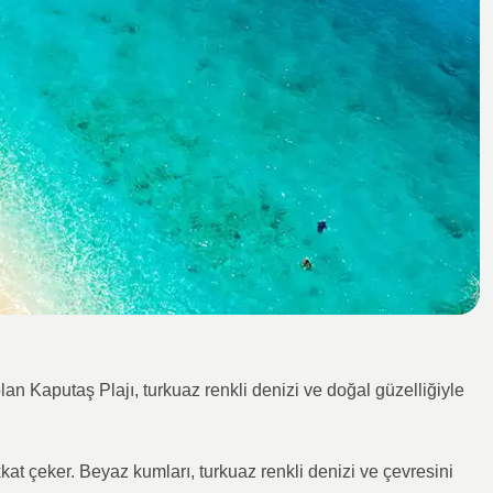
lan Kaputaş Plajı, turkuaz renkli denizi ve doğal güzelliğiyle
kkat çeker. Beyaz kumları, turkuaz renkli denizi ve çevresini