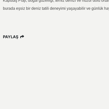
Kaputaş Plajı, doğal güzelliği, temiz denizi ve huzur dolu ortamı
burada eşsiz bir deniz tatili deneyimi yaşayabilir ve günlük ha
PAYLAŞ