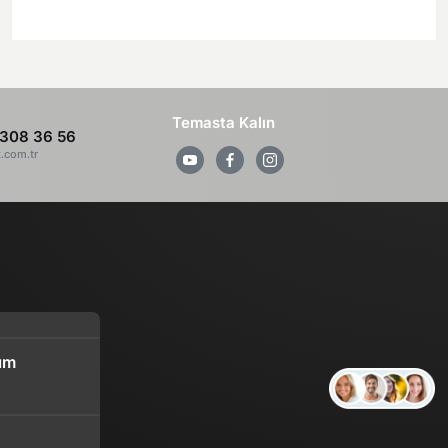
Temasta Kalın
308 36 56
z.com.tr
ım