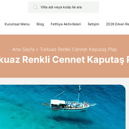
Kurumsal Menu
Blog
Fethiye Aktiviteleri
İletişim
2026 Erken R
Ana Sayfa
>
Turkuaz Renkli Cennet Kaputaş Plajı
kuaz Renkli Cennet Kaputaş P