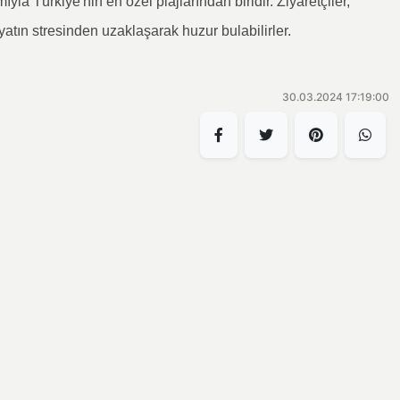
yla Türkiye'nin en özel plajlarından biridir. Ziyaretçiler,
yatın stresinden uzaklaşarak huzur bulabilirler.
30.03.2024 17:19:00