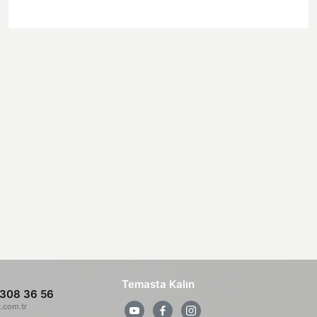
Temasta Kalın
308 36 56
z.com.tr