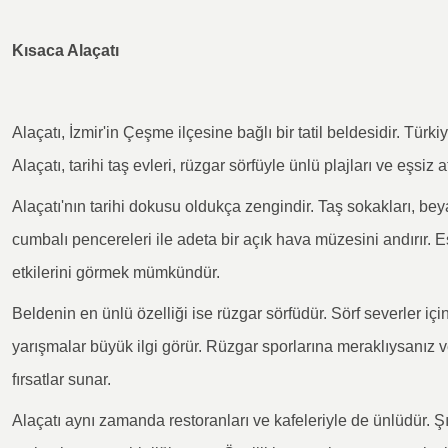
Kısaca Alaçatı
Alaçatı, İzmir'in Çeşme ilçesine bağlı bir tatil beldesidir. Türki
Alaçatı, tarihi taş evleri, rüzgar sörfüyle ünlü plajları ve eşsiz 
Alaçatı'nın tarihi dokusu oldukça zengindir. Taş sokakları, b
cumbalı pencereleri ile adeta bir açık hava müzesini andırır.
etkilerini görmek mümkündür.
Beldenin en ünlü özelliği ise rüzgar sörfüdür. Sörf severler iç
yarışmalar büyük ilgi görür. Rüzgar sporlarına meraklıysanız 
fırsatlar sunar.
Alaçatı aynı zamanda restoranları ve kafeleriyle de ünlüdür. Şı