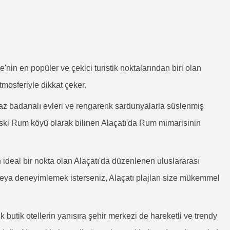
ye'nin en popüler ve çekici turistik noktalarından biri olan
atmosferiyle dikkat çeker.
eyaz badanalı evleri ve rengarenk sardunyalarla süslenmiş
 Eski Rum köyü olarak bilinen Alaçatı'da Rum mimarisinin
in ideal bir nokta olan Alaçatı'da düzenlenen uluslararası
veya deneyimlemek isterseniz, Alaçatı plajları size mükemmel
k butik otellerin yanısıra şehir merkezi de hareketli ve trendy