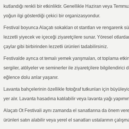
kutlandığı renkli bir etkinliktir. Genellikle Haziran veya Temmuz
yoğun ilgi gösterdiği çekici bir organizasyondur.
Festival boyunca Alaçatı sokakları ot stantları ve rengarenk süs
lezzetli yiyecek ve içeceği ziyaretçilere sunar. Yöresel otlarda
çaylar gibi birbirinden lezzetli ürünleri tadabilirsiniz.
Festivalde ayrıca ot temalı yemek yarışmaları, ot toplama etkin
sergiler, atölyeler ve seminerler ile ziyaretçilere bilgilendiri
eğlence dolu anlar yaşanır.
Lavanta bahçelerinin özellikle fotoğraf tutkunları için büyüley
yer alır. Lavanta hasadına katılabilir veya lavanta yağı yapımını
Alaçatı Ot Festivali aynı zamanda el sanatlarına da önem veren 
ürünleri satın alabilir veya yerel el sanatları ustalarının çalışm