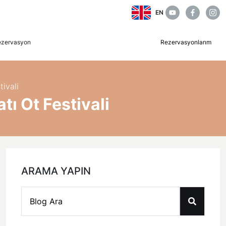
EN
ezervasyon
Rezervasyonlarım
ivali
tı Ot Festivali
ARAMA YAPIN