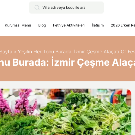
Kurumsal Menu
Blog
Fethiye Aktiviteleri
İletişim
2026 Erken R
Sayfa
>
Yeşilin Her Tonu Burada: İzmir Çeşme Alaçatı Ot Fest
nu Burada: İzmir Çeşme Alaça