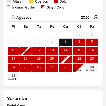
Müsait
Opsiyon
Dolu
İndirimli Günler
Giriş / Çıkış
Ağustos
2026
Pt
Sa
Ça
Pe
Cu
Ct
Pz
1
2
7
8
9
3
4
5
6
10
11
12
13
14
15
16
17
18
19
20
21
22
23
24
25
26
27
28
29
30
31
Yorumlar
Erdal Çıtır