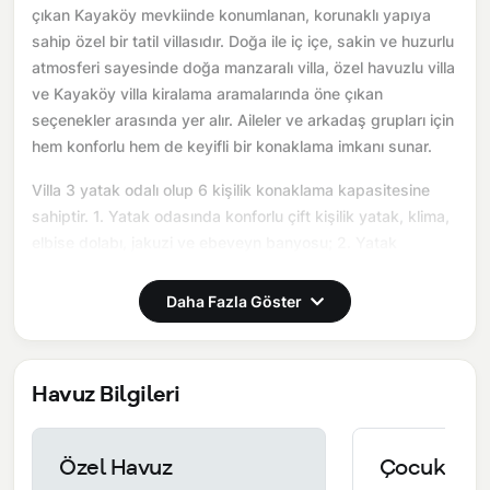
çıkan Kayaköy mevkiinde konumlanan, korunaklı yapıya
sahip özel bir tatil villasıdır. Doğa ile iç içe, sakin ve huzurlu
atmosferi sayesinde doğa manzaralı villa, özel havuzlu villa
ve Kayaköy villa kiralama aramalarında öne çıkan
seçenekler arasında yer alır. Aileler ve arkadaş grupları için
hem konforlu hem de keyifli bir konaklama imkanı sunar.
Villa 3 yatak odalı olup 6 kişilik konaklama kapasitesine
sahiptir. 1. Yatak odasında konforlu çift kişilik yatak, klima,
elbise dolabı, jakuzi ve ebeveyn banyosu; 2. Yatak
odasında konforlu çift kişilik yatak, klima, elbise dolabı,
jakuzi ve ebeveyn banyosu; 3. Yatak odasında iki
Daha Fazla Göster
tek kişilik yatak, klima, elbise dolabı ve ebeveyn banyosu
bulunmaktadır. Salon bölümünde modern oturma grubu,
televizyon, klima ve açık plan tam donanımlı mutfak yer alır.
Havuz Bilgileri
Mutfakta buzdolabı, ocak, fırın, bulaşık makinesi, yemek
takımları ve ihtiyaç duyulan tüm temel mutfak ekipmanları
eksiksiz şekilde sunulmaktadır.
Özel Havuz
Çocuk Hav