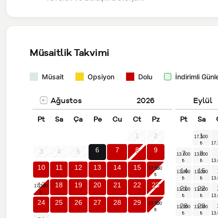
Müsaitlik Takvimi
Müsait
Opsiyon
Dolu
İndirimli Günl
Ağustos
2026
Eylül
Pt
Sa
Ça
Pe
Cu
Ct
Pz
Pt
Sa
1
2
1
6
7
8
9
3
4
5
7
8
10
11
12
13
14
15
16
14
15
17
18
19
20
21
22
23
21
22
24
25
26
27
28
29
30
28
29