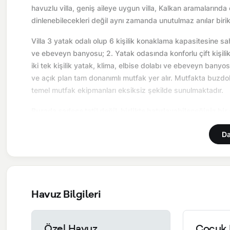
havuzlu villa, geniş aileye uygun villa, Kalkan aramalarında 
dinlenebilecekleri değil aynı zamanda unutulmaz anılar birik
Villa 3 yatak odalı olup 6 kişilik konaklama kapasitesine sahi
ve ebeveyn banyosu; 2. Yatak odasında konforlu çift kişili
iki tek kişilik yatak, klima, elbise dolabı ve ebeveyn ban
ve açık plan tam donanımlı mutfak yer alır. Mutfakta buzdol
temel mutfak ekipmanları eksiksiz şekilde sunulmaktadır.
Burada sadece tatil değil, birlikte hatırlayabileceğiniz bir
Önemli Bilgiler:
Villalarımızın bulunmuş olduğu bölgelerde d
Da
yol çalışması, elektrik ve su kesintileri yaşanabilmektedir.
NOT: Kahvaltı ücreti 6 kişi için 2.400 TL'dir. (Kişi başı üc
Havuz Bilgileri
Özel Havuz
Çocuk 