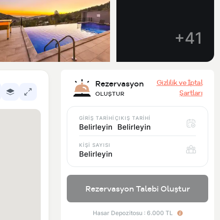
+41
Gizlilik ve İptal
Rezervasyon
Şartları
OLUŞTUR
GİRİŞ TARİHİ
ÇIKIŞ TARİHİ
Belirleyin
Belirleyin
KİŞİ SAYISI
Belirleyin
Rezervasyon Talebi Oluştur
Hasar Depozitosu : 6.000 TL