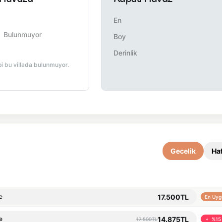
En
Bulunmuyor
Boy
Derinlik
pi bu villada bulunmuyor.
Gecelik
Haf
17.500TL
e
En Uyg
14.875TL
e
17.500TL
%15