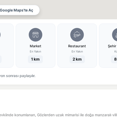
Google Maps'te Aç
Market
Restaurant
Şehir
ı
En Yakın
En Yakın
K
1 km
2 km
8
n sonrası paylaşılır.
mevkiinde konumlanan, Gözlerden uzak mimarisi ile doğa manzaralı vill