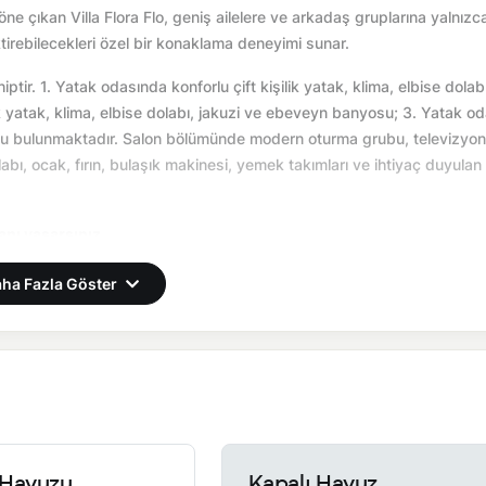
öne çıkan Villa Flora Flo, geniş ailelere ve arkadaş gruplarına yalnızc
tirebilecekleri özel bir konaklama deneyimi sunar.
ptir. 1. Yatak odasında konforlu çift kişilik yatak, klima, elbise dolabı
k yatak, klima, elbise dolabı, jakuzi ve ebeveyn banyosu; 3. Yatak o
yosu bulunmaktadır. Salon bölümünde modern oturma grubu, televizyon
abı, ocak, fırın, bulaşık makinesi, yemek takımları ve ihtiyaç duyulan
 anı yaşarsınız.
önemsel olarak altyapı çalışmaları yapılabilmektedir. Bu çalışma ned
ha Fazla Göster
reti 400 TL)
Havuzu
Kapalı Havuz