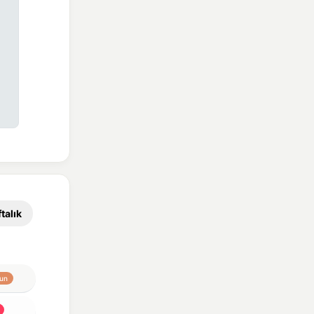
talık
un