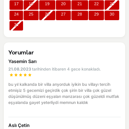
17
18
19
20
21
22
23
24
25
26
27
28
29
30
31
Yorumlar
Yasemin Sarı
21.08.2023
tarihinden itibaren 4 gece konakladı.
bu yıl kalkanda bir villa arıyorduk iyikin bu villayı tercih
etmişiz 5 gecemizi geçirdik çok şirin bir villa çok güzel
düşünülmüş düzeni eşyaları manzarası çok güzeldi mutfak
eşyalarıda gayet yeterliydi memnun kaldık
Aslı Çetin