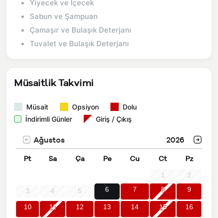
Yiyecek ve İçecek
Sabun ve Şampuan
Çamaşır ve Bulaşık Deterjanı
Tuvalet ve Bulaşık Deterjanı
Müsaitlik Takvimi
Müsait
Opsiyon
Dolu
İndirimli Günler
Giriş / Çıkış
Ağustos
2026
Pt
Sa
Ça
Pe
Cu
Ct
Pz
1
2
6
7
8
9
3
4
5
10
11
12
13
14
15
16