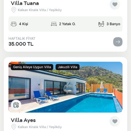
Villa Tuana
Kalkan Kiralık Villa / Yeşilköy
4 Kişi
2 Yatak O.
3 Banyo
HAFTALIK FİYAT
35.000 TL
Geniş Aileye Uygun Villa
Jakuzili Villa
Villa Ayes
Kalkan Kiralık Villa / Yeşilköy