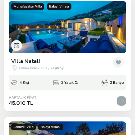
Muhafazakar Villa
Balayı Villası
Villa Natali
Kalkan Kiralık Villa / Yeşilköy
4 Kişi
2 Yatak O.
2 Banyo
HAFTALIK FİYAT
45.010 TL
Jakuzili Villa
Balayı Villası