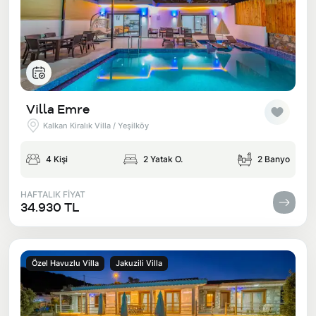
Villa Emre
Kalkan Kiralık Villa / Yeşilköy
4 Kişi
2 Yatak O.
2 Banyo
HAFTALIK FİYAT
34.930 TL
Özel Havuzlu Villa
Jakuzili Villa