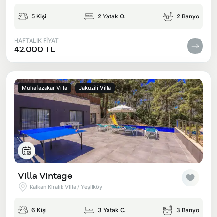
5 Kişi
2 Yatak O.
2 Banyo
HAFTALIK FİYAT
42.000 TL
Muhafazakar Villa
Jakuzili Villa
Villa Vintage
Kalkan Kiralık Villa / Yeşilköy
6 Kişi
3 Yatak O.
3 Banyo