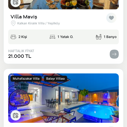
Villa Maviş
Kalkan Kiralık Villa / Yeşilköy
2 Kişi
1 Yatak O.
1 Banyo
HAFTALIK FİYAT
21.000 TL
Muhafazakar Villa
Balayı Villası