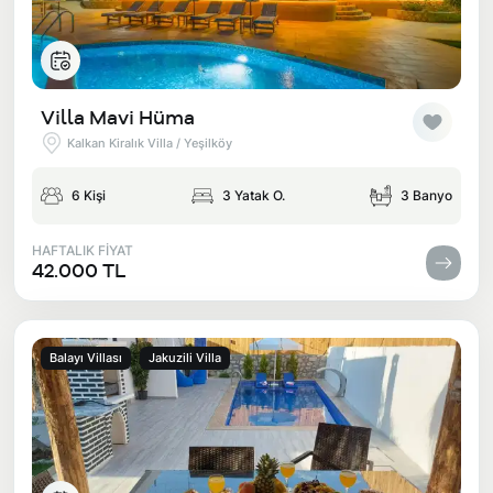
Villa Mavi Hüma
Kalkan Kiralık Villa / Yeşilköy
6 Kişi
3 Yatak O.
3 Banyo
HAFTALIK FİYAT
42.000 TL
Balayı Villası
Jakuzili Villa