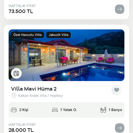
HAFTALIK FİYAT
73.500 TL
Özel Havuzlu Villa
Jakuzili Villa
Villa Mavi Hüma 2
Kalkan Kiralık Villa / Yeşilköy
2 Kişi
1 Yatak O.
1 Banyo
HAFTALIK FİYAT
28.000 TL