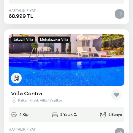
HAFTALIK FİYAT
68.999 TL
Jakuzili Villa
Muhafazakar Villa
Villa Contra
Kalkan Kiralık Villa / Yeşilköy
4 Kişi
2 Yatak O.
2 Banyo
HAFTALIK FİYAT