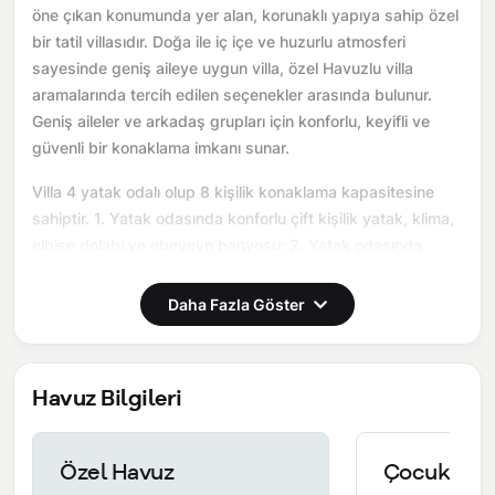
öne çıkan konumunda yer alan, korunaklı yapıya sahip özel
bir tatil villasıdır. Doğa ile iç içe ve huzurlu atmosferi
sayesinde geniş aileye uygun villa, özel Havuzlu villa
aramalarında tercih edilen seçenekler arasında bulunur.
Geniş aileler ve arkadaş grupları için konforlu, keyifli ve
güvenli bir konaklama imkanı sunar.
Villa 4 yatak odalı olup 8 kişilik konaklama kapasitesine
sahiptir. 1. Yatak odasında konforlu çift kişilik yatak, klima,
elbise dolabı ve ebeveyn banyosu; 2. Yatak odasında
konforlu çift kişilik yatak, klima, elbise dolabı ve ebeveyn
banyosu; 3. Yatak odasında iki adet tek kişilik yatak, klima,
Daha Fazla Göster
elbise dolabı ve ebeveyn banyosu; 4.Yatak odasında iki
adet tek kişilik yatak, klima, elbise dolabı ve ebeveyn
banyosu bulunmaktadır. Salon bölümünde modern oturma
Havuz Bilgileri
grubu, televizyon, klima ve açık plan tam donanımlı mutfak
yer alır. Mutfakta buzdolabı, ocak, fırın, bulaşık makinesi,
yemek takımları ve ihtiyaç duyulan tüm temel mutfak
Özel Havuz
Çocuk Hav
ekipmanları eksiksiz şekilde sunulmaktadır.