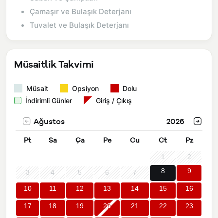
Çamaşır ve Bulaşık Deterjanı
Tuvalet ve Bulaşık Deterjanı
Müsaitlik Takvimi
Müsait
Opsiyon
Dolu
İndirimli Günler
Giriş / Çıkış
Ağustos
2026
Pt
Sa
Ça
Pe
Cu
Ct
Pz
1
2
8
9
3
4
5
6
7
10
11
12
13
14
15
16
17
18
19
20
21
22
23