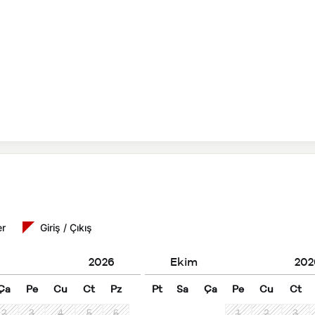
er
Giriş / Çıkış
2026
Ekim
202
Ça
Pe
Cu
Ct
Pz
Pt
Sa
Ça
Pe
Cu
Ct
2
3
4
5
6
1
2
3