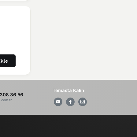
kle
Temasta Kalın
308 36 56
z.com.tr