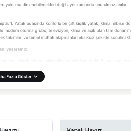
tlere yalnızca dinlenebilecekleri değil aynı zamanda unutulmaz anılar
tir. 1. Yatak odasında konforlu bir çift kişilik yatak, klima, elbise do
 modern oturma grubu, televizyon, klima ve açık plan tam donanıml
mek takımları ve temel mutfak ekipmanları eksiksiz şekilde sunulmakta
 anı yaşarsınız.
önemsel olarak altyapı çalışmaları yapılabilmektedir. Bu çalışma ned
ha Fazla Göster
Havuzu
Kapalı Havuz