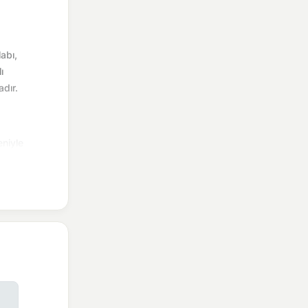
labı,
ı
dır.
eniyle