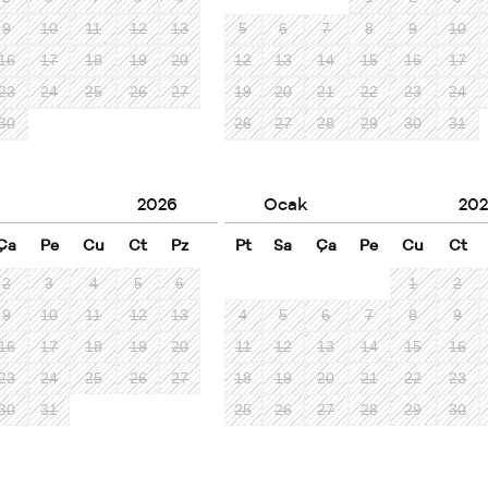
9
10
11
12
13
5
6
7
8
9
10
16
17
18
19
20
12
13
14
15
16
17
23
24
25
26
27
19
20
21
22
23
24
30
26
27
28
29
30
31
2026
Ocak
202
Ça
Pe
Cu
Ct
Pz
Pt
Sa
Ça
Pe
Cu
Ct
2
3
4
5
6
1
2
9
10
11
12
13
4
5
6
7
8
9
16
17
18
19
20
11
12
13
14
15
16
23
24
25
26
27
18
19
20
21
22
23
30
31
25
26
27
28
29
30