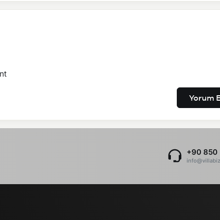
nt
Yorum E
+90 850 
info@villabi