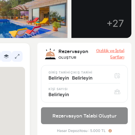
+27
Gizlilik ve İptal
Rezervasyon
Şartları
OLUŞTUR
GİRİŞ TARİHİ
ÇIKIŞ TARİHİ
Belirleyin
Belirleyin
KİŞİ SAYISI
Belirleyin
Rezervasyon Talebi Oluştur
Hasar Depozitosu : 5.000 TL