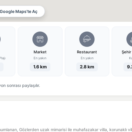
Google Maps'te Aç
Market
Restaurant
Şehir
lajı
En yakın
En yakın
K
1.6 km
2.8 km
9.
n sonrası paylaşılır.
numlanan, Gözlerden uzak mimarisi ile muhafazakar villa, korunaklı vil