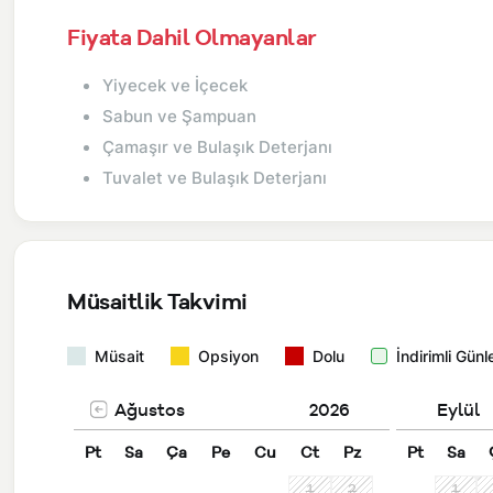
Fiyata Dahil Olmayanlar
Yiyecek ve İçecek
Sabun ve Şampuan
Çamaşır ve Bulaşık Deterjanı
Tuvalet ve Bulaşık Deterjanı
Müsaitlik Takvimi
Müsait
Opsiyon
Dolu
İndirimli Günl
Ağustos
2026
Eylül
Pt
Sa
Ça
Pe
Cu
Ct
Pz
Pt
Sa
1
2
1