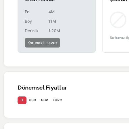
En
4M
Boy
11M
Derinlik
1.20M
Bu havuz ti
Korunaklı Havuz
Dönemsel Fiyatlar
TL
USD
GBP
EURO