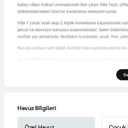
balayı villası Kalkan aramalarında öne çıkan Villa Yeşil, çif
biriktirebilecekleri özel bir konaklama deneyimi sunar.
Villa 1 yatak odalı olup 2 kişilik konaklama kapasitesine sahip
jakuzi ve ebeveyn banyosu bulunmaktadır. Salon bölümünde
mutfak yer almaktadır. Mutfakta buzdolabı, ocak, fırın, ye
Burada sadece tatil değil, birlikte hatırlayabileceğiniz bir
Önemli Bilgiler:
Villalarımızın bulunmuş olduğu bölgelerde d
yol çalışması, elektrik ve su kesintileri yaşanabilmektedir.
Da
Havuz Bilgileri
Özel Havuz
Çocuk 