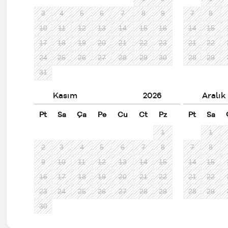
3
4
5
6
7
8
9
7
8
10
11
12
13
14
15
16
14
15
17
18
19
20
21
22
23
21
22
24
25
26
27
28
29
30
28
29
31
Kasım
2026
Aralık
Pt
Sa
Ça
Pe
Cu
Ct
Pz
Pt
Sa
1
1
2
3
4
5
6
7
8
7
8
9
10
11
12
13
14
15
14
15
16
17
18
19
20
21
22
21
22
23
24
25
26
27
28
29
28
29
30