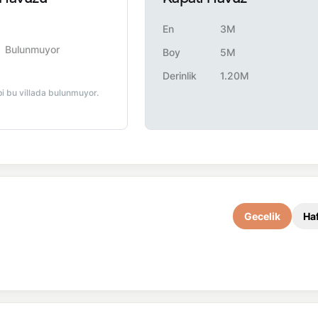
En
3M
Bulunmuyor
Boy
5M
Derinlik
1.20M
pi bu villada bulunmuyor.
Gecelik
Haf