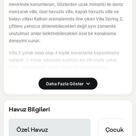
mevkiinde konumlanan, Gözlerden uzak mimarisi ile deniz
manzaralı villa, özel havuzlu villa, kapalı havuzlu villa ve
balayı villası Kalkan aramalarında öne çıkan Villa Spring 2,
çiftlere yalnızca dinlenebilecekleri değil aynı zamanda
unutulmaz anılar biriktirebilecekleri özel bir konaklama
deneyimi sunar.
Villa 2 yatak odalı olup 4 kişilik konaklama kapasitesine
sahiptir. 1. Yatak odasında konforlu bir çift kişilik yatak,
klima, elbise dolabı ve jakuzi ve ebeveyn banyosu
bulunmaktadır. 2. Yatak odasında konforlu iki tek kişilik
yatak, klima, elbise dolabı ve ebeveyn banyosu
Daha Fazla Göster
bulunmaktadır. Salon bölümünde modern oturma grubu,
televizyon, klima ve açık plan tam donanımlı mutfak yer
almaktadır. Mutfakta buzdolabı, ocak, fırın, yemek takımları
Havuz Bilgileri
ve temel mutfak ekipmanları eksiksiz şekilde
sunulmaktadır.
Özel Havuz
Çocuk Hav
Burada sadece tatil değil, birlikte hatırlayabileceğiniz bir