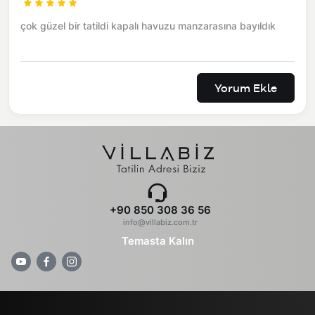
çok güzel bir tatildi kapalı havuzu manzarasına bayıldık
Yorum Ekle
+90 850 308 36 56
info@villabiz.com.tr
Temasta Kalın