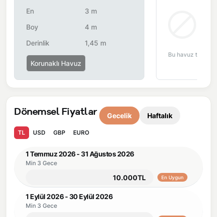
anı yaşarsınız.
En
3 m
Önemli Bilgiler:
Villalarımızın bulunmuş olduğu bölgelerde
Bul
Boy
4 m
dönemsel olarak altyapı çalışmaları yapılabilmektedir. Bu
Derinlik
1,45 m
çalışma nedeniyle yol çalışması, elektrik ve su kesintileri
Bu havuz tipi bu 
yaşanabilmektedir.
Korunaklı Havuz
Dönemsel Fiyatlar
Gecelik
Haftalık
TL
USD
GBP
EURO
1 Temmuz 2026 - 31 Ağustos 2026
Min 3 Gece
10.000TL
En Uygun
1 Eylül 2026 - 30 Eylül 2026
Min 3 Gece