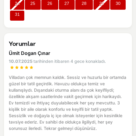
24
25
26
27
28
29
30
31
Yorumlar
Ümit Dogan Çınar
10.07.2025
tarihinden itibaren 4 gece konakladı.
Villadan çok memnun kaldık. Sessiz ve huzurlu bir ortamda
güzel bir tatil geçirdik. Havuzu oldukça temiz ve
kullanışlıydı. Dışarıdaki oturma alanı da çok keyifliydi;
özellikle akşam saatlerinde vakit geçirmek için harikaydı.
Ev temizdi ve ihtiyaç duyulabilecek her şey mevcuttu. 3
kişilik bir aile olarak konforlu ve keyifli bir tatil yaptık.
Sessizlik ve doğayla iç içe olmak isteyenler için kesinlikle
tavsiye ederiz. Ev sahibi de oldukça ilgiliydi, her şey
sorunsuz ilerledi. Tekrar gelmeyi düşünürüz.