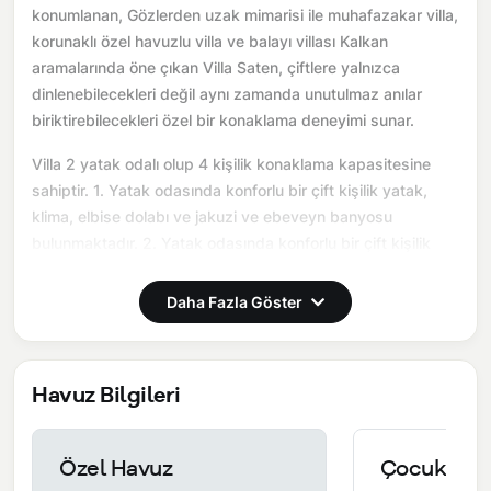
konumlanan, Gözlerden uzak mimarisi ile muhafazakar villa,
korunaklı özel havuzlu villa ve balayı villası Kalkan
aramalarında öne çıkan Villa Saten, çiftlere yalnızca
dinlenebilecekleri değil aynı zamanda unutulmaz anılar
biriktirebilecekleri özel bir konaklama deneyimi sunar.
Villa 2 yatak odalı olup 4 kişilik konaklama kapasitesine
sahiptir. 1. Yatak odasında konforlu bir çift kişilik yatak,
klima, elbise dolabı ve jakuzi ve ebeveyn banyosu
bulunmaktadır. 2. Yatak odasında konforlu bir çift kişilik
yatak, klima, elbise dolabı ve jakuzi ve ebeveyn banyosu
bulunmaktadır. Salon bölümünde modern oturma grubu,
Daha Fazla Göster
televizyon, klima ve açık plan tam donanımlı mutfak yer
almaktadır. Mutfakta buzdolabı, ocak, fırın, yemek takımları
ve temel mutfak ekipmanları eksiksiz şekilde
Havuz Bilgileri
sunulmaktadır.
Burada sadece tatil değil, birlikte hatırlayabileceğiniz bir
Özel Havuz
Çocuk Hav
anı yaşarsınız.