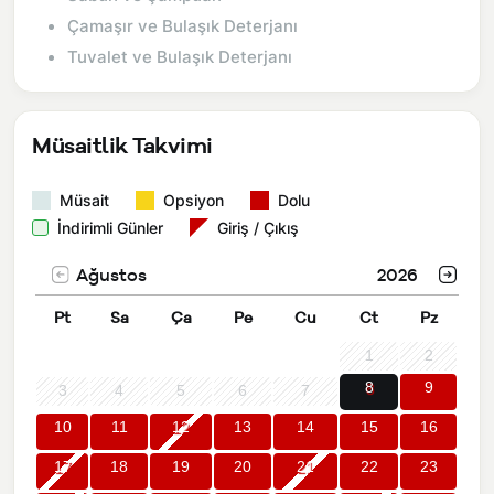
Çamaşır ve Bulaşık Deterjanı
Tuvalet ve Bulaşık Deterjanı
Müsaitlik Takvimi
Müsait
Opsiyon
Dolu
İndirimli Günler
Giriş / Çıkış
Ağustos
2026
Pt
Sa
Ça
Pe
Cu
Ct
Pz
1
2
8
9
3
4
5
6
7
10
11
12
13
14
15
16
17
18
19
20
21
22
23