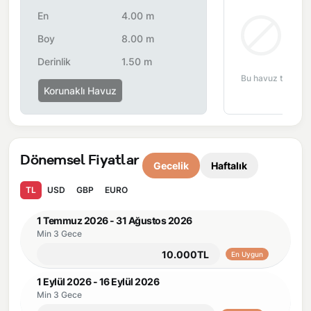
Önemli Bilgiler:
Villalarımızın bulunmuş olduğu bölgelerde
En
4.00 m
dönemsel olarak altyapı çalışmaları yapılabilmektedir. Bu
Bul
Boy
8.00 m
çalışma nedeniyle yol çalışması, elektrik ve su kesintileri
Derinlik
1.50 m
yaşanabilmektedir.
Bu havuz tipi bu 
Korunaklı Havuz
Dönemsel Fiyatlar
Gecelik
Haftalık
TL
USD
GBP
EURO
1 Temmuz 2026 - 31 Ağustos 2026
Min 3 Gece
10.000TL
En Uygun
1 Eylül 2026 - 16 Eylül 2026
Min 3 Gece