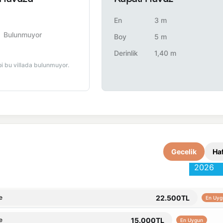
En
3 m
Bulunmuyor
Boy
5 m
Derinlik
1,40 m
pi bu villada bulunmuyor.
Gecelik
Haf
2026
22.500TL
e
En Uyg
15.000TL
e
En Uygun