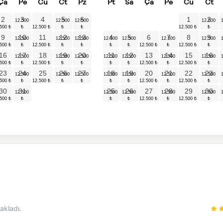
Ça
Pe
Cu
Ct
Pz
Pt
Sa
Ça
Pe
Cu
Ct
2
3
4
5
6
1
2
9
10
11
12
13
4
5
6
7
8
9
16
17
18
19
20
11
12
13
14
15
16
23
24
25
26
27
18
19
20
21
22
23
30
31
25
26
27
28
29
30
akladı.