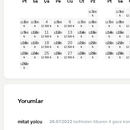
Pt
Sa
Ça
Pe
Cu
Ct
Pz
Pt
Sa
1
1
2
3
4
5
6
7
8
7
8
9
10
11
12
13
14
15
14
15
16
17
18
19
20
21
22
21
22
23
24
25
26
27
28
29
28
29
30
Yorumlar
mitat yolcu
26.07.2022
tarihinden itibaren 4 gece kon