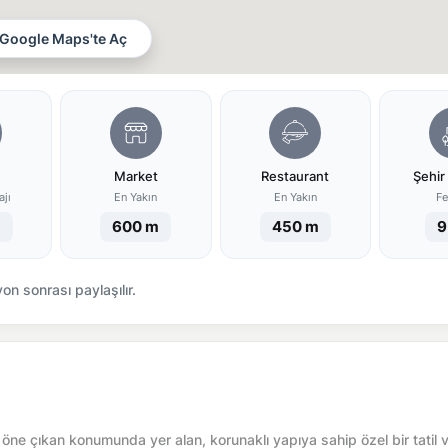
Google Maps'te Aç
Market
Restaurant
Şehir
ajı
En Yakın
En Yakın
Fe
m
600 m
450 m
9
n sonrası paylaşılır.
öne çıkan konumunda yer alan, korunaklı yapıya sahip özel bir tatil vil