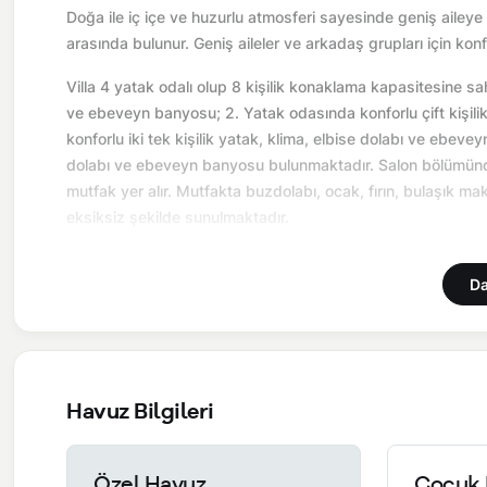
Doğa ile iç içe ve huzurlu atmosferi sayesinde geniş aileye 
arasında bulunur. Geniş aileler ve arkadaş grupları için konf
Villa 4 yatak odalı olup 8 kişilik konaklama kapasitesine sahi
ve ebeveyn banyosu; 2. Yatak odasında konforlu çift kişili
konforlu iki tek kişilik yatak, klima, elbise dolabı ve ebeve
dolabı ve ebeveyn banyosu bulunmaktadır. Salon bölümünde
mutfak yer alır. Mutfakta buzdolabı, ocak, fırın, bulaşık m
eksiksiz şekilde sunulmaktadır.
Burada sadece tatil değil, birlikte hatırlayabileceğiniz bir
Da
Önemli Bilgiler:
Villalarımızın bulunmuş olduğu bölgelerde d
yol çalışması, elektrik ve su kesintileri yaşanabilmektedir.
NOT: Villa Roma 1,2,3,4 ve 5 villaları benzer konsepte ayn
isteyen kalabalık aileler için alternatiftir.
Havuz Bilgileri
NOT: Hamam, sauna ve kapalı havuz bahçe aralarında bu
NOT: Kapalı Havuz ısıtma günlük 1000 tl ücreti bulunmak
Özel Havuz
Çocuk 