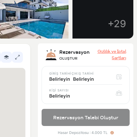
+29
Gizlilik ve İptal
Rezervasyon
Şartları
OLUŞTUR
GİRİŞ TARİHİ
ÇIKIŞ TARİHİ
Belirleyin
Belirleyin
KİŞİ SAYISI
Belirleyin
Rezervasyon Talebi Oluştur
Hasar Depozitosu : 4.000 TL