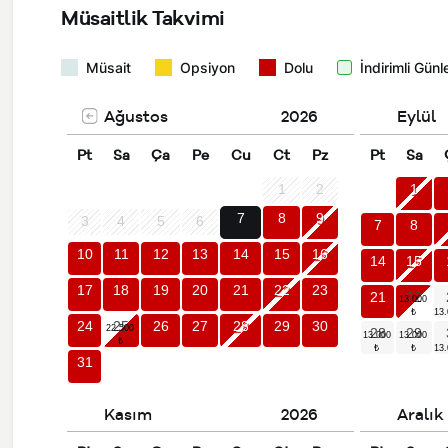
Müsaitlik Takvimi
Müsait
Opsiyon
Dolu
İndirimli Günl
Ağustos
2026
Eylül
Pt
Sa
Ça
Pe
Cu
Ct
Pz
Pt
Sa
1
2
1
7
8
9
3
4
5
6
7
8
10
11
12
13
14
15
16
14
15
17
18
19
20
21
22
23
21
22
24
25
26
27
28
29
30
28
29
31
Kasım
2026
Aralık