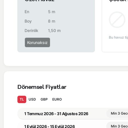
En
5 m
Boy
8 m
Derinlik
1,50 m
Bu havuz ti
Korunaksız
Dönemsel Fiyatlar
TL
USD
GBP
EURO
1 Temmuz 2026 - 31 Ağustos 2026
Min 3 Gec
1 Eylül 2026 - 15 Eylül 2026
Min 3 Gec