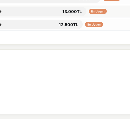
13.000TL
e
En Uygun
12.500TL
e
En Uygun