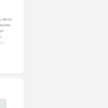
, jakuzi
dasında
ise
lı
arı
eniyle
rmak