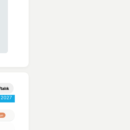
talık
2027
un