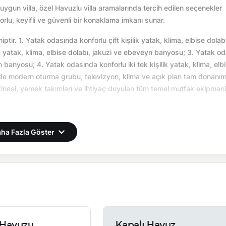
uygun villa, özel Havuzlu villa aramalarında tercih edilen seçenekler
orlu, keyifli ve güvenli bir konaklama imkanı sunar.
ptir. 1. Yatak odasında konforlu çift kişilik yatak, klima, elbise dolabı
k yatak, klima, elbise dolabı, jakuzi ve ebeveyn banyosu; 3. Yatak o
yn banyosu; 4. Yatak odasında konforlu iki tek kişilik yatak, klima, elb
 modern oturma grubu, televizyon, klima ve açık plan tam donanım
akinesi, yemek takımları ve ihtiyaç duyulan tüm temel mutfak ekipmanl
 anı yaşarsınız.
ha Fazla Göster
önemsel olarak altyapı çalışmaları yapılabilmektedir. Bu çalışma ned
ı villa sahibine aittir. Villalar yanyana bulunmaktadır. Yanyana ayı
lunur.
tadır.
Havuzu
Kapalı Havuz