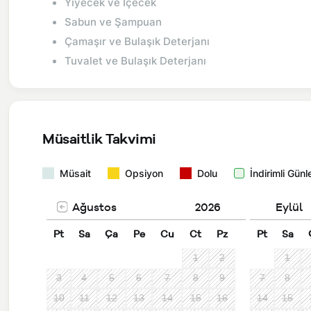
Yiyecek ve İçecek
Sabun ve Şampuan
Çamaşır ve Bulaşık Deterjanı
Tuvalet ve Bulaşık Deterjanı
Müsaitlik Takvimi
Müsait
Opsiyon
Dolu
İndirimli Günl
Ağustos
2026
Eylül
Pt
Sa
Ça
Pe
Cu
Ct
Pz
Pt
Sa
1
2
1
3
4
5
6
7
8
9
7
8
10
11
12
13
14
15
16
14
15