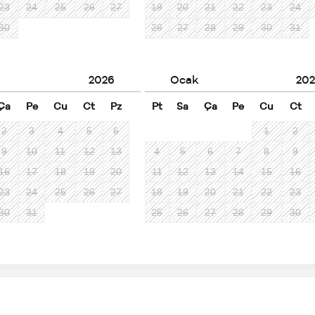
23
24
25
26
27
19
20
21
22
23
24
30
26
27
28
29
30
31
2026
Ocak
202
Ça
Pe
Cu
Ct
Pz
Pt
Sa
Ça
Pe
Cu
Ct
2
3
4
5
6
1
2
9
10
11
12
13
4
5
6
7
8
9
16
17
18
19
20
11
12
13
14
15
16
23
24
25
26
27
18
19
20
21
22
23
30
31
25
26
27
28
29
30