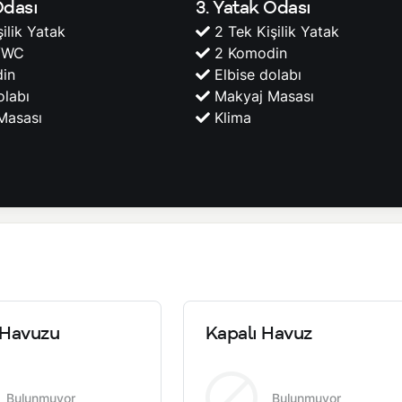
Odası
3. Yatak Odası
şilik Yatak
2 Tek Kişilik Yatak
lı
Doğa Manzarası
Havuz ve Bahçe Bakı
/WC
2 Komodin
in
Elbise dolabı
Jakuzi
Balkon
olabı
Makyaj Masası
Masası
Klima
Ütü / Ütü Masası
Buzdolabı
Ankastre Fırın
Su Isıtıcısı
Tencere ve Tava Takı
kımı
Bardak Takımı
Yemek Masası
Havuzu
Kapalı Havuz
Bulunmuyor
Bulunmuyor