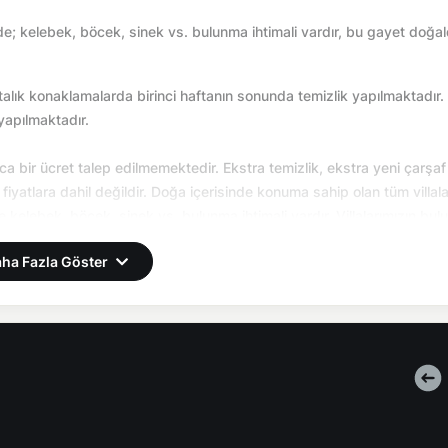
e; kelebek, böcek, sinek vs. bulunma ihtimali vardır, bu gayet doğald
aftalık konaklamalarda birinci haftanın sonunda temizlik yapılmaktadır.
yapılmaktadır.
yrıca bir ücret talep edilmemektedir. Ekstra temizlik, ekstra yeni çarşaf
rı fiyatlara dahil değildir. Doğa içerisinde konuma sahip olan tüm villal
kelebek, böcek, sinek vs. bulunma ihtimali vardır. Villalarımızın bu
bilmektedir. Bu çalışma nedeniyle yol çalışması, elektrik ve su kesint
ha Fazla Göster
e 2000 TL depozito alınmaktadır. Depozito, kırık dökük, zarar ziyan, 
ade edilmektedir.
lık kullanım bedeli 4000 TL'dir.