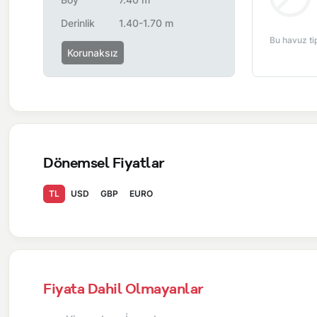
Derinlik
1.40-1.70 m
Salon Bilgileri
Bu havuz ti
Korunaksız
Oturma Grubu
Klima
Uydu Alıcı
Kablosuz Modem
Dönemsel Fiyatlar
Havuz Bahçe Bilgileri
TL
USD
GBP
EURO
Özel Yüzme Havuzu
Şezlong
Yemek Masası
Sandalyeler
Fiyata Dahil Olmayanlar