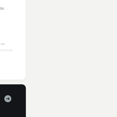
ır.
 ve
arımızda
lunmuş
ileri
kayıp