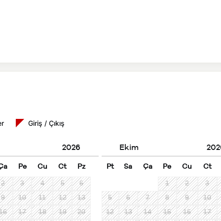
er
Giriş / Çıkış
2026
Ekim
202
Ça
Pe
Cu
Ct
Pz
Pt
Sa
Ça
Pe
Cu
Ct
2
3
4
5
6
1
2
3
9
10
11
12
13
5
6
7
8
9
10
16
17
18
19
20
12
13
14
15
16
17