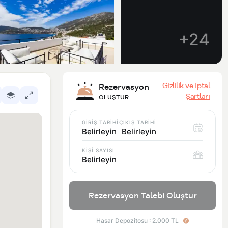
+24
Gizlilik ve İptal
Rezervasyon
Şartları
OLUŞTUR
GİRİŞ TARİHİ
ÇIKIŞ TARİHİ
Belirleyin
Belirleyin
KİŞİ SAYISI
Belirleyin
Rezervasyon Talebi Oluştur
Hasar Depozitosu : 2.000 TL