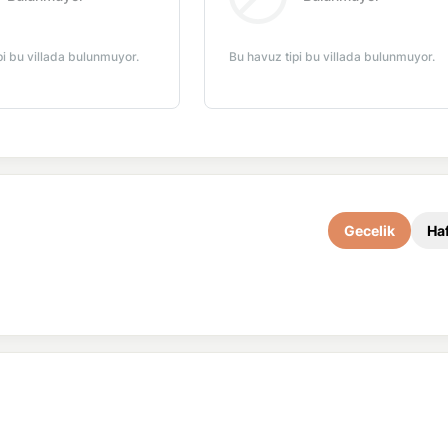
pi bu villada bulunmuyor.
Bu havuz tipi bu villada bulunmuyor.
Sehpa
TV
Havuz Terasına Çıkış
Gecelik
Haf
Şemsiye
Sehpa