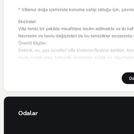
* Villamız doğa içerisinde konuma sahip olduğu için, çevred
Ekstralar:
Villa temiz bir şekilde misafirlere teslim edilmekte ve iki h
Nevresim ve havlu değişimleri de bu temizlikler esnasında 
Önemli Bilgiler:
Elektrik, su, gaz ücretleri villa kiralama fiyatına dahildir. A
havlu, kiralık araç, rehberlik hizmetleri, sağlık vs. sigortala
düzenli olarak ilaçlama yapılmaktadır. Buna rağmen çevrede 
olduğu bölgelerde dönemsel olarak altyapı çalışmaları yapıla
Da
yaşanabilmektedir.
Hasar Depozitosu: Hasar, zayi, kırık, dökük, vb. için girişt
gibi herhangi bir problem olmadığı takdirde villa çıkışında i
NOT: Villamızda bulunan dış havuz ısıtma sisteminin hafta
Odalar
Genel Özellikler