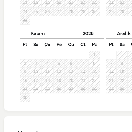
17
18
19
20
21
22
23
21
22
24
25
26
27
28
29
30
28
29
31
Kasım
2026
Aralık
Pt
Sa
Ça
Pe
Cu
Ct
Pz
Pt
Sa
1
1
2
3
4
5
6
7
8
7
8
9
10
11
12
13
14
15
14
15
16
17
18
19
20
21
22
21
22
23
24
25
26
27
28
29
28
29
30