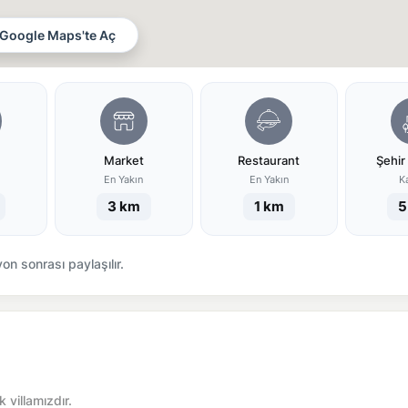
Google Maps'te Aç
Market
Restaurant
Şehir
En Yakın
En Yakın
K
3 km
1 km
5
n sonrası paylaşılır.
 villamızdır.