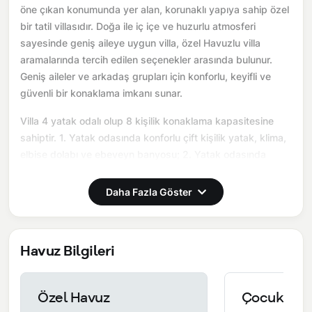
öne çıkan konumunda yer alan, korunaklı yapıya sahip özel
bir tatil villasıdır. Doğa ile iç içe ve huzurlu atmosferi
sayesinde geniş aileye uygun villa, özel Havuzlu villa
aramalarında tercih edilen seçenekler arasında bulunur.
Geniş aileler ve arkadaş grupları için konforlu, keyifli ve
güvenli bir konaklama imkanı sunar.
Villa 4 yatak odalı olup 8 kişilik konaklama kapasitesine
sahiptir. 1. Yatak odasında konforlu çift kişilik yatak, klima,
elbise dolabı ve ebeveyn banyosu; 2. Yatak odasında
konforlu çift kişilik yatak, klima, elbise dolabı ve ebeveyn
banyosu; 3. Yatak odasında konforlu çift kişilik yatak,
Daha Fazla Göster
klima, elbise dolabı; 4. Yatak odasında konforlu bir
çift kişilik yatak, klima, elbise dolabı bulunmaktadır. Salon
bölümünde modern oturma grubu, televizyon, klima ve açık
Havuz Bilgileri
plan tam donanımlı mutfak ve banyo yer alır. Mutfakta
buzdolabı, ocak, fırın, bulaşık makinesi, yemek takımları ve
ihtiyaç duyulan tüm temel mutfak ekipmanları eksiksiz
Özel Havuz
Çocuk Hav
şekilde sunulmaktadır.