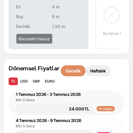
En
4 m
Burada sadece tatil değil, birlikte hatırlayabileceğiniz bir
Bul
anı yaşarsınız.
Boy
9 m
Derinlik
1.50 m
Önemli Bilgiler:
Villalarımızın bulunmuş olduğu bölgelerde
Bu havuz tipi bu 
dönemsel olarak altyapı çalışmaları yapılabilmektedir. Bu
Korunaklı Havuz
çalışma nedeniyle yol çalışması, elektrik ve su kesintileri
yaşanabilmektedir.
Dönemsel Fiyatlar
Gecelik
Haftalık
TL
USD
GBP
EURO
1 Temmuz 2026 - 3 Temmuz 2026
Min 5 Gece
24.000TL
En Uygun
4 Temmuz 2026 - 9 Temmuz 2026
Min 5 Gece