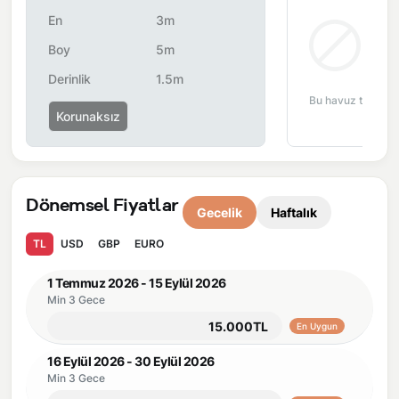
dönemsel olarak altyapı çalışmaları yapılabilmektedir. Bu
En
3m
çalışma nedeniyle yol çalışması, elektrik ve su kesintileri
Bul
Boy
5m
yaşanabilmektedir.
Derinlik
1.5m
Bu havuz tipi bu 
Korunaksız
Dönemsel Fiyatlar
Gecelik
Haftalık
TL
USD
GBP
EURO
1 Temmuz 2026 - 15 Eylül 2026
Min 3 Gece
15.000TL
En Uygun
16 Eylül 2026 - 30 Eylül 2026
Min 3 Gece