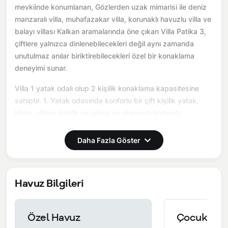
mevkiinde konumlanan, Gözlerden uzak mimarisi ile deniz
manzaralı villa, muhafazakar villa, korunaklı havuzlu villa ve
balayı villası Kalkan aramalarında öne çıkan Villa Patika 3,
çiftlere yalnızca dinlenebilecekleri değil aynı zamanda
unutulmaz anılar biriktirebilecekleri özel bir konaklama
deneyimi sunar.
Villa 1 yatak odalı olup 2 kişilik konaklama kapasitesine
sahiptir. 1. Yatak odasında konforlu bir çift kişilik yatak,
klima, elbise dolabı ve jakuzi ve ebeveyn banyosu
bulunmaktadır. Salon bölümünde modern oturma grubu,
televizyon, klima ve açık plan tam donanımlı mutfak yer
Daha Fazla Göster
almaktadır. Mutfakta buzdolabı, ocak, fırın, yemek takımları
ve temel mutfak ekipmanları eksiksiz şekilde
sunulmaktadır.
Havuz Bilgileri
Burada sadece tatil değil, birlikte hatırlayabileceğiniz bir
anı yaşarsınız.
Özel Havuz
Çocuk Hav
Önemli Bilgiler:
Villalarımızın bulunmuş olduğu bölgelerde