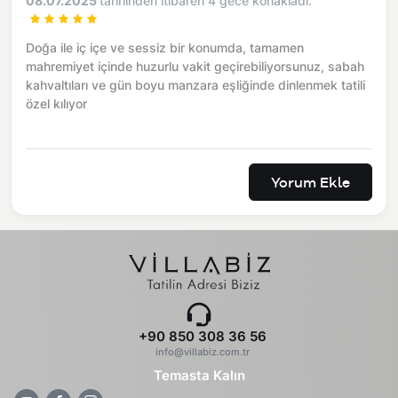
08.07.2025
tarihinden itibaren 4 gece konakladı.
Doğa ile iç içe ve sessiz bir konumda, tamamen
mahremiyet içinde huzurlu vakit geçirebiliyorsunuz, sabah
kahvaltıları ve gün boyu manzara eşliğinde dinlenmek tatili
özel kılıyor
Yorum Ekle
+90 850 308 36 56
info@villabiz.com.tr
Temasta Kalın