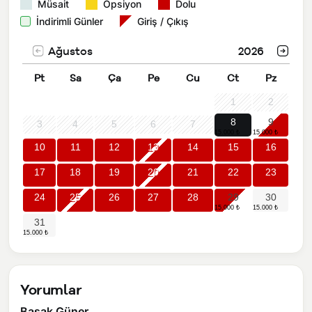
Müsait
Opsiyon
Dolu
İndirimli Günler
Giriş / Çıkış
Ağustos
2026
Pt
Sa
Ça
Pe
Cu
Ct
Pz
1
2
8
9
3
4
5
6
7
10
11
12
13
14
15
16
17
18
19
20
21
22
23
24
25
26
27
28
29
30
31
Yorumlar
Başak Güner