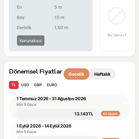
Önemli Bilgiler:
Villalarımızın bulunmuş olduğu bölgelerde
En
5 m
dönemsel olarak altyapı çalışmaları yapılabilmektedir. Bu
Bul
Boy
10 m
çalışma nedeniyle yol çalışması, elektrik ve su kesintileri
Derinlik
1.50 m
yaşanabilmektedir.
Bu havuz tipi bu 
Korunaksız
Dönemsel Fiyatlar
Gecelik
Haftalık
TL
USD
GBP
EURO
1 Temmuz 2026 - 31 Ağustos 2026
Min 5 Gece
13.143TL
En Uygun
1 Eylül 2026 - 14 Eylül 2026
Min 5 Gece