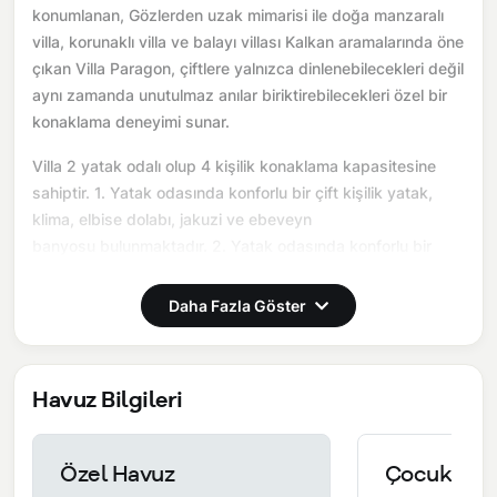
konumlanan, Gözlerden uzak mimarisi ile doğa manzaralı
villa, korunaklı villa ve balayı villası Kalkan aramalarında öne
çıkan Villa Paragon, çiftlere yalnızca dinlenebilecekleri değil
aynı zamanda unutulmaz anılar biriktirebilecekleri özel bir
konaklama deneyimi sunar.
Villa 2 yatak odalı olup 4 kişilik konaklama kapasitesine
sahiptir. 1. Yatak odasında konforlu bir çift kişilik yatak,
klima, elbise dolabı, jakuzi ve ebeveyn
banyosu bulunmaktadır. 2. Yatak odasında konforlu bir
çift kişilik yatak, klima, elbise dolabı ve ebeveyn banyosu
bulunmaktadır. Salon bölümünde modern oturma grubu,
Daha Fazla Göster
televizyon, klima ve açık plan tam donanımlı mutfak yer
almaktadır. Mutfakta buzdolabı, ocak, fırın, yemek takımları
ve temel mutfak ekipmanları eksiksiz şekilde
Havuz Bilgileri
sunulmaktadır.
Burada sadece tatil değil, birlikte hatırlayabileceğiniz bir
Özel Havuz
Çocuk Hav
anı yaşarsınız.