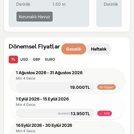
Derinlik
1.50 m
Derinlik
Önemli Bilgiler:
Villalarımızın bulunmuş olduğu bölgelerde
dönemsel olarak altyapı çalışmaları yapılabilmektedir. Bu
Korunaklı Havuz
çalışma nedeniyle yol çalışması, elektrik ve su kesintileri
yaşanabilmektedir.
Dönemsel Fiyatlar
Gecelik
Haftalık
TL
USD
GBP
EURO
1 Ağustos 2026 - 31 Ağustos 2026
Min 4 Gece
19.000TL
En Uygun
1 Eylül 2026 - 15 Eylül 2026
Min 4 Gece
13.950TL
15.500TL
%10
16 Eylül 2026 - 30 Eylül 2026
Min 4 Gece