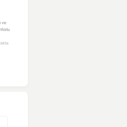
ı ve
nforlu
fakta
eniyle