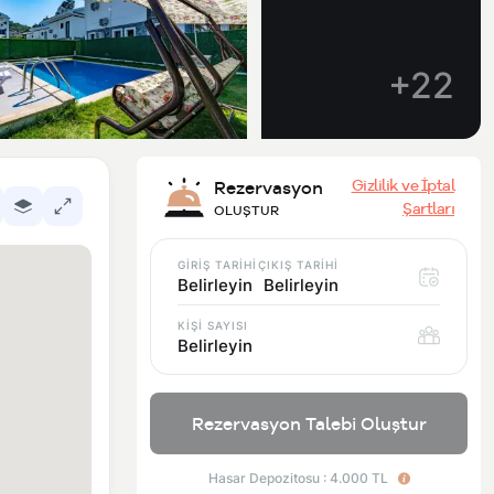
+22
Gizlilik ve İptal
Rezervasyon
Şartları
OLUŞTUR
GİRİŞ TARİHİ
ÇIKIŞ TARİHİ
Belirleyin
Belirleyin
KİŞİ SAYISI
Belirleyin
Rezervasyon Talebi Oluştur
Hasar Depozitosu : 4.000 TL