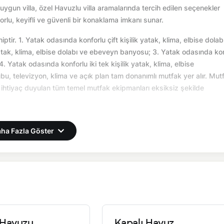
uygun villa, özel Havuzlu villa aramalarında tercih edilen seçenekler
orlu, keyifli ve güvenli bir konaklama imkanı sunar.
ptir. 1. Yatak odasında konforlu çift kişilik yatak, klima, elbise dolab
atak, klima, elbise dolabı ve ebeveyn banyosu; 3. Yatak odasında ko
4. Yatak odasında konforlu iki tek kişilik yatak, klima, elbise
, televizyon, klima ve açık plan tam donanımlı mutfak yer alır. Mut
e ihtiyaç duyulan tüm temel mutfak ekipmanları eksiksiz şekilde
 anı yaşarsınız.
ha Fazla Göster
önemsel olarak altyapı çalışmaları yapılabilmektedir. Bu çalışma ned
Havuzu
Kapalı Havuz