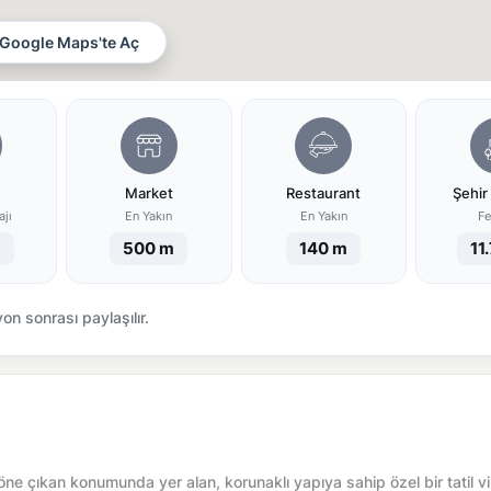
Google Maps'te Aç
Market
Restaurant
Şehir
ajı
En Yakın
En Yakın
Fe
m
500 m
140 m
11
n sonrası paylaşılır.
ne çıkan konumunda yer alan, korunaklı yapıya sahip özel bir tatil vill