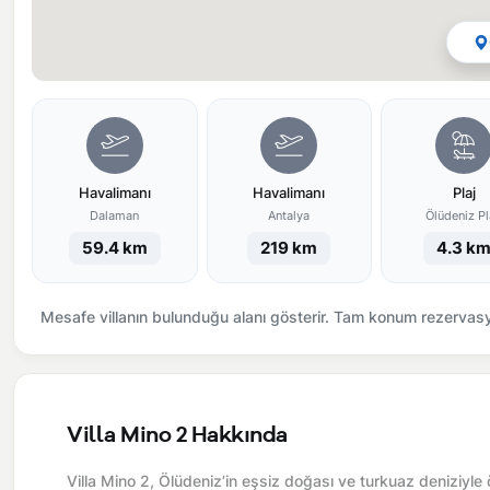
Havalimanı
Havalimanı
Plaj
Dalaman
Antalya
Ölüdeniz Pl
59.4 km
219 km
4.3 k
Mesafe villanın bulunduğu alanı gösterir. Tam konum rezervasyo
Villa Mino 2 Hakkında
Villa Mino 2, Ölüdeniz’in eşsiz doğası ve turkuaz deniziyle ö