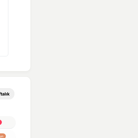
talık
un