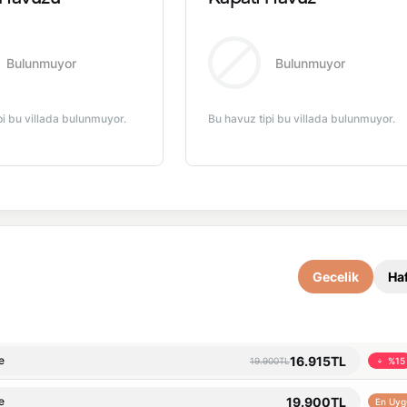
Bulunmuyor
Bulunmuyor
pi bu villada bulunmuyor.
Bu havuz tipi bu villada bulunmuyor.
Gecelik
Haf
16.915TL
e
19.900TL
%15
19.900TL
e
En Uyg