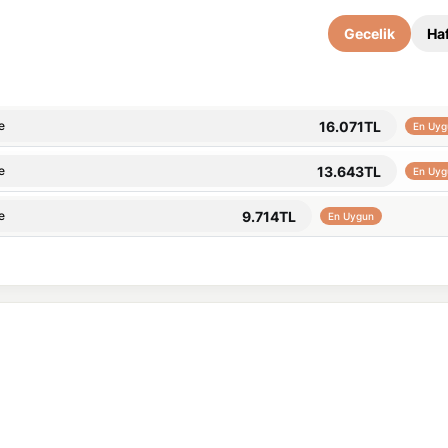
Gecelik
Haf
16.071TL
e
En Uyg
13.643TL
e
En Uyg
9.714TL
e
En Uygun