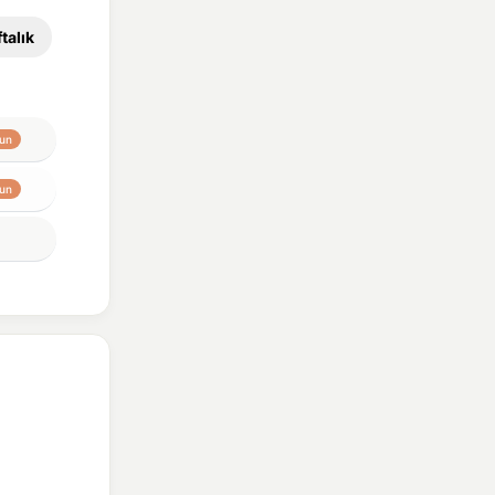
talık
un
un