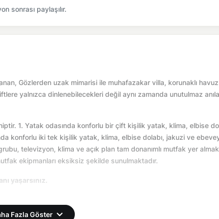
n sonrası paylaşılır.
anan, Gözlerden uzak mimarisi ile muhafazakar villa, korunaklı havuzl
çiftlere yalnızca dinlenebilecekleri değil aynı zamanda unutulmaz anıla
ptir. 1. Yatak odasında konforlu bir çift kişilik yatak, klima, elbise do
konforlu iki tek kişilik yatak, klima, elbise dolabı, jakuzi ve ebeve
bu, televizyon, klima ve açık plan tam donanımlı mutfak yer almakt
mutfak ekipmanları eksiksiz şekilde sunulmaktadır.
 anı yaşarsınız.
önemsel olarak altyapı çalışmaları yapılabilmektedir. Bu çalışma ned
ha Fazla Göster