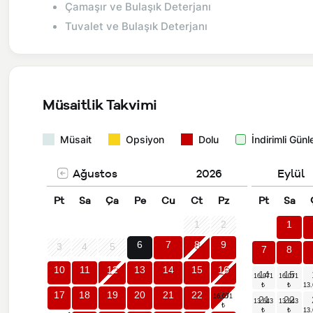
Çamaşır ve Bulaşık Deterjanı
Tuvalet ve Bulaşık Deterjanı
Müsaitlik Takvimi
Müsait
Opsiyon
Dolu
İndirimli Günl
Ağustos
2026
Eylül
Pt
Sa
Ça
Pe
Cu
Ct
Pz
Pt
Sa
1
2
1
6
7
8
9
3
4
5
7
8
10
11
12
13
14
15
16
14
15
17
18
19
20
21
22
23
21
22