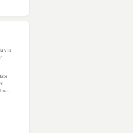
u villa
r
labı
yn
adır.
eniyle