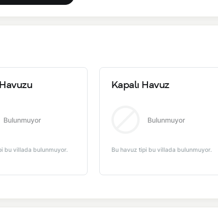
Havuzu
Kapalı Havuz
Bulunmuyor
Bulunmuyor
pi bu villada bulunmuyor.
Bu havuz tipi bu villada bulunmuyor.