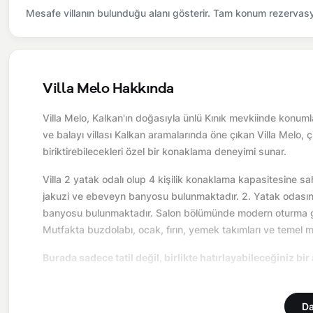
Mesafe villanın bulunduğu alanı gösterir. Tam konum rezervasyo
Villa Melo Hakkında
Villa Melo, Kalkan'ın doğasıyla ünlü Kınık mevkiinde konuml
ve balayı villası Kalkan aramalarında öne çıkan Villa Melo, 
biriktirebilecekleri özel bir konaklama deneyimi sunar.
Villa 2 yatak odalı olup 4 kişilik konaklama kapasitesine sahi
jakuzi ve ebeveyn banyosu bulunmaktadır. 2. Yatak odasında 
banyosu bulunmaktadır. Salon bölümünde modern oturma gru
Mutfakta buzdolabı, ocak, fırın, yemek takımları ve temel 
Burada sadece tatil değil, birlikte hatırlayabileceğiniz bir
Önemli Bilgiler:
Villalarımızın bulunmuş olduğu bölgelerde d
yol çalışması, elektrik ve su kesintileri yaşanabilmektedir.
Da