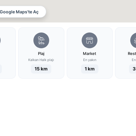
Google Maps'te Aç
Plaj
Market
Res
Kalkan Halk plajı
En yakın
En
15 km
1 km
3