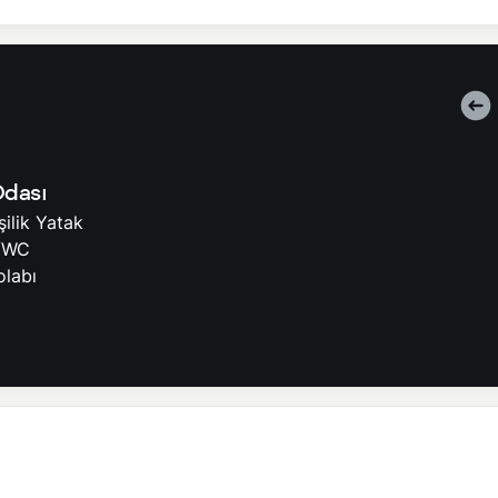
yrıca bir ücret talep edilmemektedir. Ekstra temizlik, ekstra yeni çarşaf
rı fiyatlara dahil değildir. Doğa içerisinde konuma sahip olan tüm villal
kelebek, böcek, sinek vs. bulunma ihtimali vardır. Villalarımızın bu
bilmektedir. Bu çalışma nedeniyle yol çalışması, elektrik ve su kesint
Odası
alınmaktadır. Depozito, kırık dökük, zarar ziyan, kayıp gibi herhangi b
ilik Yatak
/WC
olabı