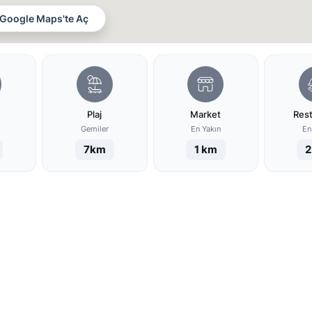
Google Maps'te Aç
Plaj
Market
Res
Gemiler
En Yakın
En
7km
1 km
2