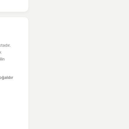
tadır.
k
lin
oğaldır