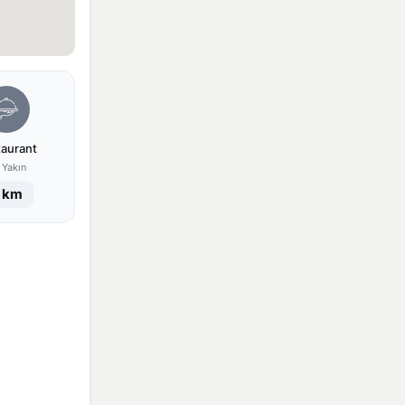
taurant
 Yakın
 km