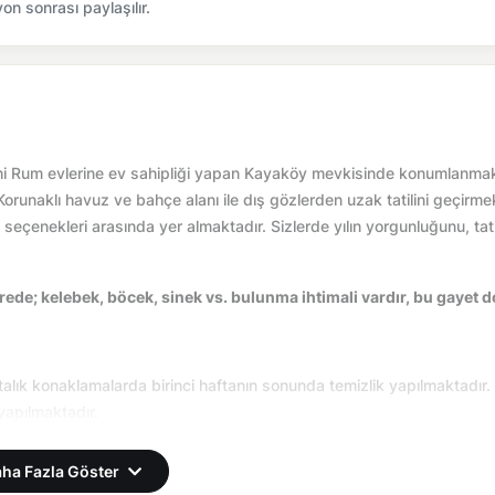
n sonrası paylaşılır.
tarihi Rum evlerine ev sahipliği yapan Kayaköy mevkisinde konumlanmak
. Korunaklı havuz ve bahçe alanı ile dış gözlerden uzak tatilini geçirme
la seçenekleri arasında yer almaktadır. Sizlerde yılın yorgunluğunu, tati
ede; kelebek, böcek, sinek vs. bulunma ihtimali vardır, bu gayet d
aftalık konaklamalarda birinci haftanın sonunda temizlik yapılmaktadır.
yapılmaktadır.
ha Fazla Göster