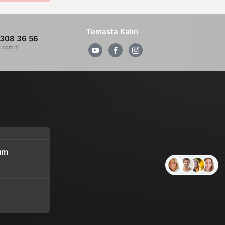
Temasta Kalın
308 36 56
z.com.tr
ım