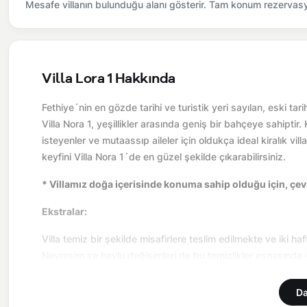
Mesafe villanın bulunduğu alanı gösterir. Tam konum rezervasyo
Villa Lora 1 Hakkında
Fethiye´nin en gözde tarihi ve turistik yeri sayılan, eski 
Villa Nora 1, yeşillikler arasında geniş bir bahçeye sahiptir
isteyenler ve mutaassıp aileler için oldukça ideal kiralık vil
keyfini Villa Nora 1´de en güzel şekilde çıkarabilirsiniz.
* Villamız doğa içerisinde konuma sahip olduğu için, çevr
Ekstralar:
Villa temiz bir şekilde misafirlere teslim edilmekte ve iki h
Nevresim ve havlu değişimleri de bu temizlikler esnasında 
Önemli Bilgiler:
Da