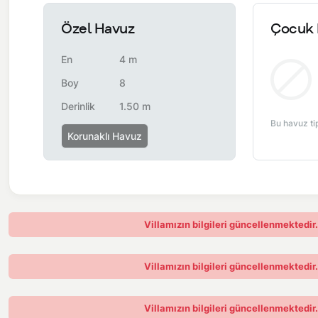
Özel Havuz
Çocuk 
En
4 m
Boy
8
Derinlik
1.50 m
Bu havuz ti
Korunaklı Havuz
Villamızın bilgileri güncellenmektedir
Villamızın bilgileri güncellenmektedir
Villamızın bilgileri güncellenmektedir