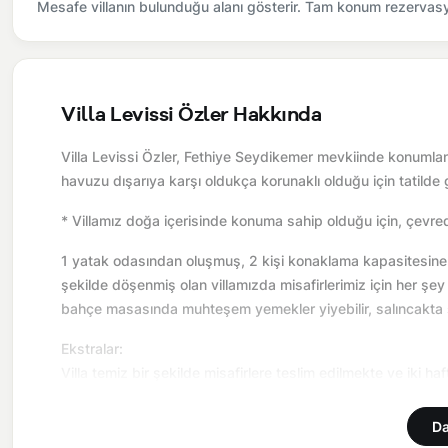
Mesafe villanın bulunduğu alanı gösterir. Tam konum rezervasyo
Villa Levissi Özler Hakkında
Villa Levissi Özler, Fethiye Seydikemer mevkiinde konumlan
havuzu dışarıya karşı oldukça korunaklı olduğu için tatilde
* Villamız doğa içerisinde konuma sahip olduğu için, çevred
1 yatak odasından oluşmuş, 2 kişi konaklama kapasitesine sah
şekilde döşenmiş olan villamızda misafirlerimiz için her ş
bahçe masasında muhteşem yemekler yiyebilir, salıncakta sall
Ekstralar:
Villa temiz bir şekilde misafirlere teslim edilmekte ve iki h
Nevresim ve havlu değişimleri de bu temizlikler esnasında 
Da
Önemli Bilgiler: