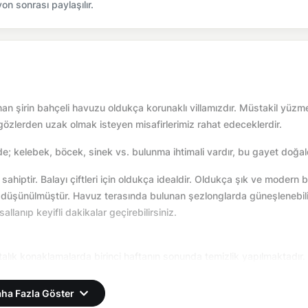
n sonrası paylaşılır.
an şirin bahçeli havuzu oldukça korunaklı villamızdır. Müstakil yüzm
 gözlerden uzak olmak isteyen misafirlerimiz rahat edeceklerdir.
e; kelebek, böcek, sinek vs. bulunma ihtimali vardır, bu gayet doğald
iptir. Balayı çiftleri için oldukça idealdir. Oldukça şık ve modern b
ey düşünülmüştür. Havuz terasında bulunan şezlonglarda güneşlenebili
anıp keyifli dakikalar geçirebilirsiniz.
aftalık konaklamalarda birinci haftanın sonunda temizlik yapılmaktadır.
yapılmaktadır.
ha Fazla Göster