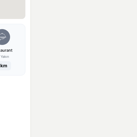
taurant
 Yakın
 km