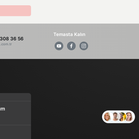
Temasta Kalın
308 36 56
z.com.tr
ım