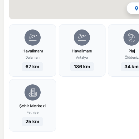
Havalimanı
Havalimanı
Plaj
Dalaman
Antalya
Ölüdeniz
67 km
186 km
34 km
Şehir Merkezi
Fethiye
25 km