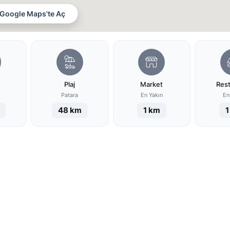
Google Maps'te Aç
Plaj
Market
Res
Patara
En Yakın
En
48 km
1 km
1