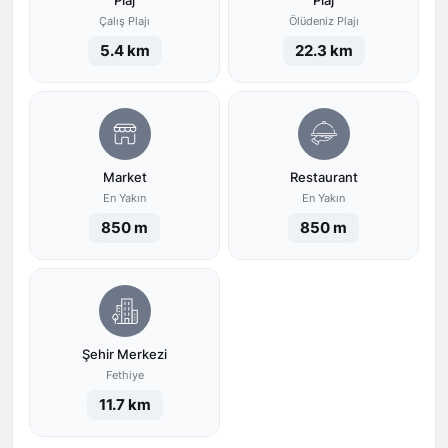
Plaj
Plaj
Çalış Plajı
Ölüdeniz Plajı
5.4 km
22.3 km
Market
Restaurant
En Yakın
En Yakın
850 m
850 m
Şehir Merkezi
Fethiye
11.7 km