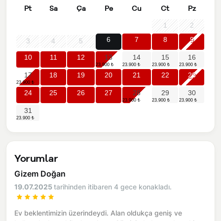
Pt
Sa
Ça
Pe
Cu
Ct
Pz
1
2
6
7
8
9
3
4
5
10
11
12
13
14
15
16
17
18
19
20
21
22
23
24
25
26
27
28
29
30
31
Yorumlar
Gizem Doğan
19.07.2025
tarihinden itibaren 4 gece konakladı.
Ev beklentimizin üzerindeydi. Alan oldukça geniş ve