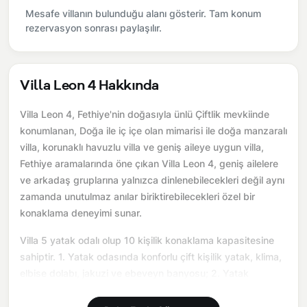
Mesafe villanın bulunduğu alanı gösterir. Tam konum
rezervasyon sonrası paylaşılır.
Villa Leon 4 Hakkında
Villa Leon 4, Fethiye'nin doğasıyla ünlü Çiftlik mevkiinde
konumlanan, Doğa ile iç içe olan mimarisi ile doğa manzaralı
villa, korunaklı havuzlu villa ve geniş aileye uygun villa,
Fethiye aramalarında öne çıkan Villa Leon 4, geniş ailelere
ve arkadaş gruplarına yalnızca dinlenebilecekleri değil aynı
zamanda unutulmaz anılar biriktirebilecekleri özel bir
konaklama deneyimi sunar.
Villa 5 yatak odalı olup 10 kişilik konaklama kapasitesine
sahiptir. 1. Yatak odasında konforlu çift kişilik yatak, klima,
elbise dolabı, jakuzi ve ebeveyn banyosu; 2. Yatak
odasında konforlu çift kişilik yatak, klima, elbise dolabı; 3.
Yatak odasında bir çift kişilik yatak, klima, elbise dolabı; 4