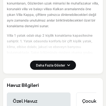
konumlanan, Gözlerden uzak mimarisi ile muhafazakar villa,
korunaklı villa ve balayı villası Kalkan aramalarında öne
çıkan Villa Kappa, çiftlere yalnızca dinlenebilecekleri değil
aynı zamanda unutulmaz anılar biriktirebilecekleri özel bir
konaklama deneyimi sunar.
Villa 1 yatak odalı olup 2 kişilik konaklama kapasitesine
sahiptir. 1. Yatak odasında konforlu bir çift kişilik yatak,
klima, elbise dolabı, jakuzi ve ebeveyn banyosu
bulunmaktadır. Salon bölümünde modern oturma grubu,
televizyon, klima ve açık plan tam donanımlı mutfak yer
almaktadır. Mutfakta buzdolabı, ocak, fırın, yemek takımları
Daha Fazla Göster
ve temel mutfak ekipmanları eksiksiz şekilde
sunulmaktadır.
Havuz Bilgileri
Burada sadece tatil değil, birlikte hatırlayabileceğiniz bir
anı yaşarsınız.
Önemli Bilgiler:
Villalarımızın bulunmuş olduğu bölgelerde
Özel Havuz
Çocuk Hav
dönemsel olarak altyapı çalışmaları yapılabilmektedir. Bu