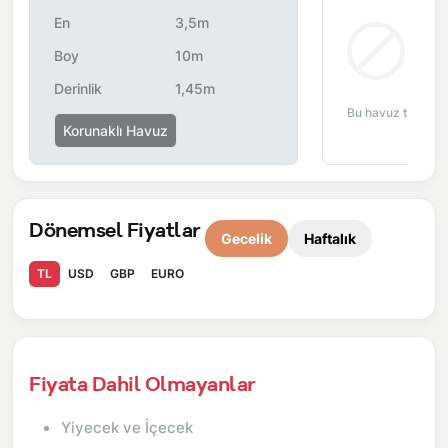
çalışma nedeniyle yol çalışması, elektrik ve su kesintileri
En
3,5m
yaşanabilmektedir.
Bul
Boy
10m
Derinlik
1,45m
Bu havuz tipi bu 
Korunaklı Havuz
Dönemsel Fiyatlar
Gecelik
Haftalık
TL
USD
GBP
EURO
Fiyata Dahil Olmayanlar
Yiyecek ve İçecek