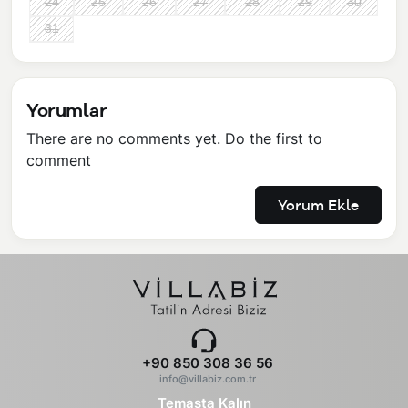
24
25
26
27
28
29
30
31
Yorumlar
There are no comments yet. Do the first to
comment
Yorum Ekle
+90 850 308 36 56
info@villabiz.com.tr
Temasta Kalın