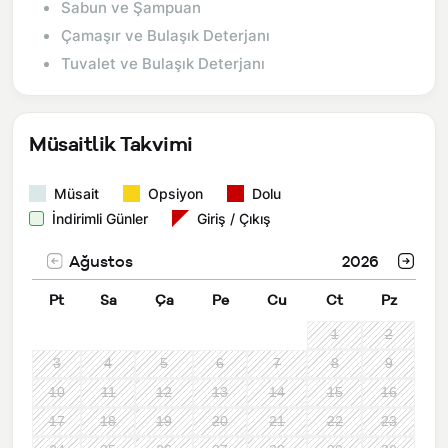
Sabun ve Şampuan
Çamaşır ve Bulaşık Deterjanı
Tuvalet ve Bulaşık Deterjanı
Müsaitlik Takvimi
Müsait
Opsiyon
Dolu
İndirimli Günler
Giriş / Çıkış
Ağustos
2026
Pt
Sa
Ça
Pe
Cu
Ct
Pz
1
2
3
4
5
6
7
8
9
10
11
12
13
14
15
16
17
18
19
20
21
22
23