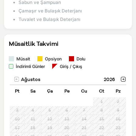
Sabun ve Şampuan
Çamaşır ve Bulaşık Deterjanı
Tuvalet ve Bulaşık Deterjanı
Müsaitlik Takvimi
Müsait
Opsiyon
Dolu
İndirimli Günler
Giriş / Çıkış
Ağustos
2026
Pt
Sa
Ça
Pe
Cu
Ct
Pz
1
2
3
4
5
6
7
8
9
10
11
12
13
14
15
16
17
18
19
20
21
22
23