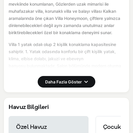
mevkiinde konumlanan, Gözlerden uzak mimarisi ile
muhafazakar villa, korunaklı villa ve balayı villası Kalkan
aramalarında öne çıkan Villa Honeymoon, çiftlere yalnızca
dinlenebilecekleri değil aynı zamanda unutulmaz anılar
biriktirebilecekleri özel bir konaklama deneyimi sunar.
Villa 1 yatak odalı olup 2 kişilik konaklama kapasitesine
sahiptir. 1. Yatak odasında konforlu bir çift kişilik yatak,
klima, elbise dolabı, jakuzi ve ebeveyn
banyosu bulunmaktadır. Salon bölümünde modern oturma
grubu, televizyon, klima ve açık plan tam donanımlı mutfak
yer almaktadır. Mutfakta buzdolabı, ocak, fırın, yemek
Daha Fazla Göster
takımları ve temel mutfak ekipmanları eksiksiz şekilde
sunulmaktadır.
Havuz Bilgileri
Burada sadece tatil değil, birlikte hatırlayabileceğiniz bir
anı yaşarsınız.
Önemli Bilgiler:
Villalarımızın bulunmuş olduğu bölgelerde
Özel Havuz
Çocuk Hav
dönemsel olarak altyapı çalışmaları yapılabilmektedir. Bu