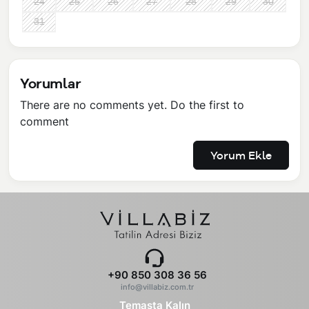
24
25
26
27
28
29
30
31
Yorumlar
There are no comments yet. Do the first to
comment
Yorum Ekle
+90 850 308 36 56
info@villabiz.com.tr
Temasta Kalın