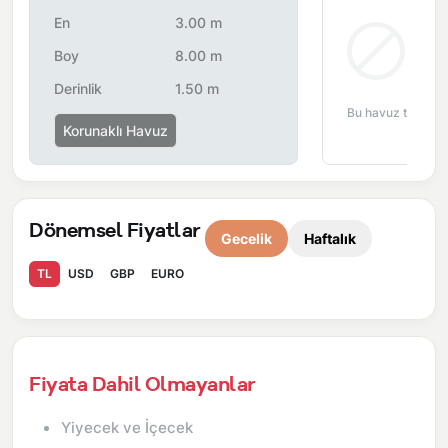
çalışma nedeniyle yol çalışması, elektrik ve su kesintileri
En
3.00 m
yaşanabilmektedir.
Bul
Boy
8.00 m
Derinlik
1.50 m
Bu havuz tipi bu 
Korunaklı Havuz
Dönemsel Fiyatlar
Gecelik
Haftalık
TL
USD
GBP
EURO
Fiyata Dahil Olmayanlar
Yiyecek ve İçecek