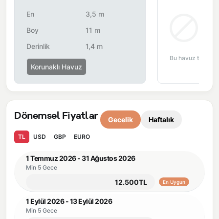
dönemsel olarak altyapı çalışmaları yapılabilmektedir. Bu
çalışma nedeniyle yol çalışması, elektrik ve su kesintileri
En
3,5 m
yaşanabilmektedir.
Bul
Boy
11 m
Derinlik
1,4 m
Bu havuz tipi bu 
Korunaklı Havuz
Dönemsel Fiyatlar
Gecelik
Haftalık
TL
USD
GBP
EURO
1 Temmuz 2026 - 31 Ağustos 2026
Min 5 Gece
12.500TL
En Uygun
1 Eylül 2026 - 13 Eylül 2026
Min 5 Gece