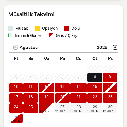
Müsaitlik Takvimi
Müsait
Opsiyon
Dolu
İndirimli Günler
Giriş / Çıkış
Ağustos
2026
Pt
Sa
Ça
Pe
Cu
Ct
Pz
1
2
8
9
3
4
5
6
7
10
11
12
13
14
15
16
17
18
19
20
21
22
23
24
25
26
27
28
29
30
31