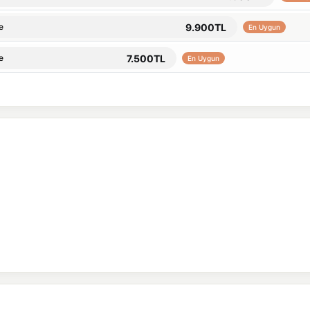
9.900TL
e
En Uygun
7.500TL
e
En Uygun