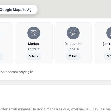
Google Maps'te Aç
Market
Restaurant
Şehir
ı
En Yakın
En Yakın
F
m
2 km
2 km
1.
n sonrası paylaşılır.
rden uzak mimarisi ile doğa manzaralı villa, özel havuzlu havuzlu vill