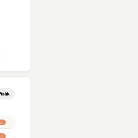
talık
un
un