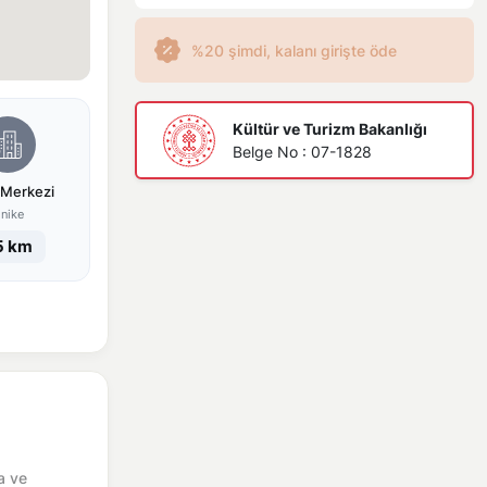
%20 şimdi, kalanı girişte öde
Kültür ve Turizm Bakanlığı
Belge No : 07-1828
 Merkezi
inike
5 km
a ve