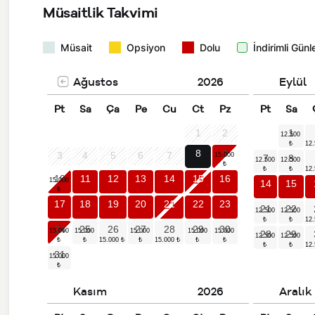
Müsaitlik Takvimi
Müsait
Opsiyon
Dolu
İndirimli Günl
Ağustos
2026
Eylül
Pt
Sa
Ça
Pe
Cu
Ct
Pz
Pt
Sa
1
2
1
8
9
3
4
5
6
7
7
8
10
11
12
13
14
15
16
14
15
17
18
19
20
21
22
23
21
22
24
25
26
27
28
29
30
28
29
31
Kasım
2026
Aralık