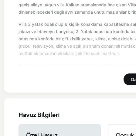
geniş aileye uygun villa Kalkan aramalarında öne çıkan Villa
dinlenebilecekleri değil aynı zamanda unutulmaz anılar birik
Villa 3 yatak odalı olup 6 kişilik konaklama kapasitesine sahi
jakuzi ve ebeveyn banyosu; 2. Yatak odasında konforlu bir ç
odasında konforlu bir çift kişilik yatak, klima, elbise d
grubu, televizyon, klima ve açık plan tam donanımlı mutfak 
mutfak ekipmanları eksiksiz şekilde sunulmaktadır.
Burada sadece tatil değil, birlikte hatırlayabileceğiniz bir
Önemli Bilgiler:
Villalarımızın bulunmuş olduğu bölgelerde d
Da
yol çalışması, elektrik ve su kesintileri yaşanabilmektedir.
Havuz Bilgileri
Özel Havuz
Çocuk 