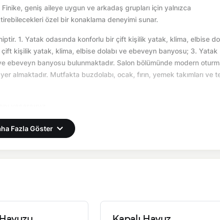
 Finike, geniş aileye uygun ve arkadaş grupları için yalnızca
tirebilecekleri özel bir konaklama deneyimi sunar.
ptir. 1. Yatak odasında konforlu bir çift kişilik yatak, klima, elbise do
ift kişilik yatak, klima, elbise dolabı ve ebeveyn banyosu; 3. Yatak
olabı ve ebeveyn banyosu bulunmaktadır. Salon bölümünde modern otur
yer almaktadır. Mutfakta buzdolabı, ocak, fırın, yemek takımları ve t
 anı yaşarsınız.
önemsel olarak altyapı çalışmaları yapılabilmektedir. Bu çalışma ned
ha Fazla Göster
Havuzu
Kapalı Havuz