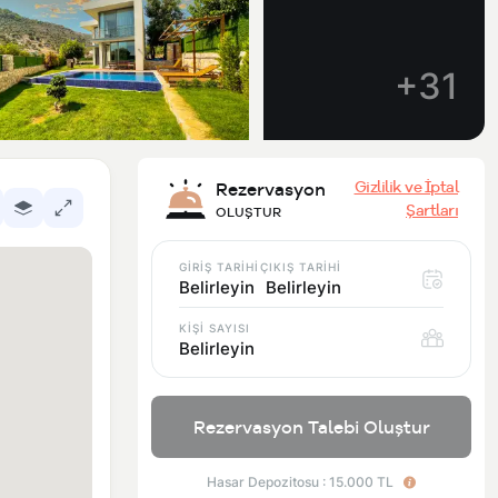
+31
Gizlilik ve İptal
Rezervasyon
Şartları
OLUŞTUR
GİRİŞ TARİHİ
ÇIKIŞ TARİHİ
Belirleyin
Belirleyin
KİŞİ SAYISI
Belirleyin
Rezervasyon Talebi Oluştur
Hasar Depozitosu : 15.000 TL