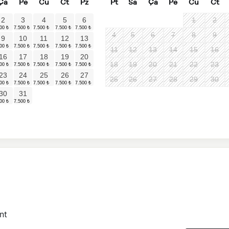
Ça
Pe
Cu
Ct
Pz
Pt
Sa
Ça
Pe
Cu
Ct
2
3
4
5
6
1
2
4
5
6
7
8
9
9
10
11
12
13
11
12
13
14
15
16
16
17
18
19
20
18
19
20
21
22
23
23
24
25
26
27
25
26
27
28
29
30
30
31
nt