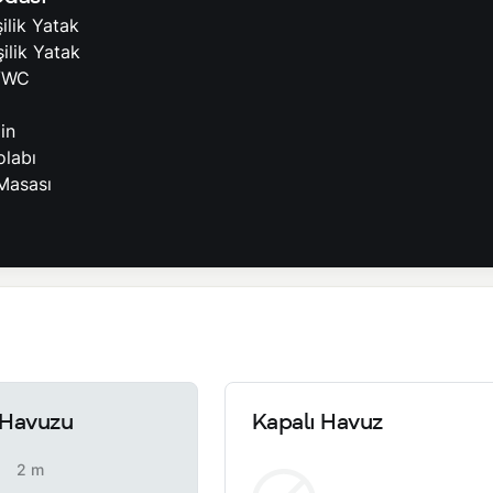
ilik Yatak
şilik Yatak
/WC
in
olabı
Masası
Havuzu
Kapalı Havuz
2 m