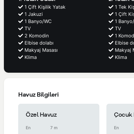
1 Çift Kişilik Yatak
1 Tek Kiş
1 Jakuzi
1 Çift Ki
1 Banyo/WC
1 Banyo
TV
TV
2 Komodin
1 Komod
Elbise dolabı
Elbise d
Makyaj Masası
Makyaj 
Klima
Klima
Havuz Bilgileri
Özel Havuz
Çocuk 
En
7 m
En