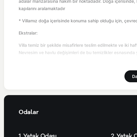
adalar manzarasına hakim bir noktadadır. Doğa içerisinde, bol
kapılarını aralamaktadır
* Villamız doğa içerisinde konuma sahip olduğu için, çevred
Ekstralar:
Villa temiz bir şekilde misafirlere teslim edilmekte ve iki h
Nevresim ve havlu değişimleri de bu temizlikler esnasında 
Önemli Bilgiler:
Da
Elektrik, su, gaz ücretleri villa kiralama fiyatına dahildir. A
havlu, kiralık araç, rehberlik hizmetleri, sağlık vs. sigortala
düzenli olarak ilaçlama yapılmaktadır. Buna rağmen çevrede 
olduğu bölgelerde dönemsel olarak altyapı çalışmaları yapıla
yaşanabilmektedir.
Odalar
Hasar Depozitosu: Hasar, zayi, kırık, dökük, vb. için girişt
gibi herhangi bir problem olmadığı takdirde villa çıkışında i
1. Yatak Odası
2. Yatak 