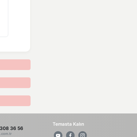
Temasta Kalın
308 36 56
z.com.tr