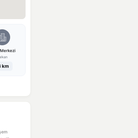
 Merkezi
alkan
3 km
eşem