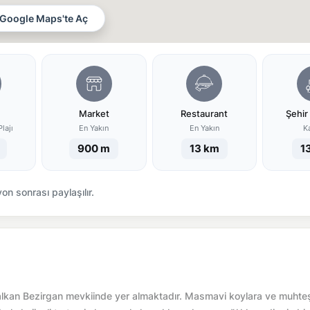
Google Maps'te Aç
Market
Restaurant
Şehir
lajı
En Yakın
En Yakın
K
900 m
13 km
1
n sonrası paylaşılır.
ş/Kalkan Bezirgan mevkiinde yer almaktadır. Masmavi koylara ve muht