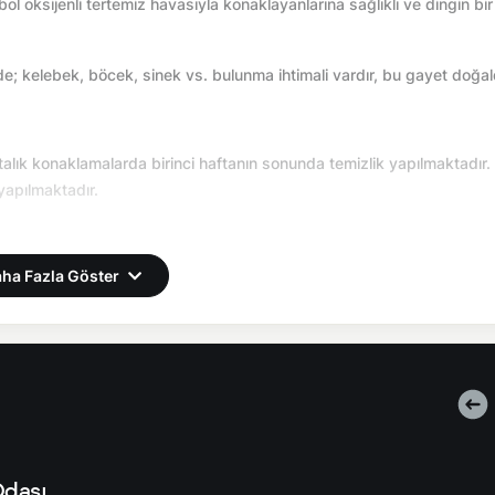
 oksijenli tertemiz havasıyla konaklayanlarına sağlıklı ve dingin bir t
e; kelebek, böcek, sinek vs. bulunma ihtimali vardır, bu gayet doğald
aftalık konaklamalarda birinci haftanın sonunda temizlik yapılmaktadır.
yapılmaktadır.
ha Fazla Göster
yrıca bir ücret talep edilmemektedir. Ekstra temizlik, ekstra yeni çarşaf
rı fiyatlara dahil değildir. Doğa içerisinde konuma sahip olan tüm villal
kelebek, böcek, sinek vs. bulunma ihtimali vardır. Villalarımızın bu
bilmektedir. Bu çalışma nedeniyle yol çalışması, elektrik ve su kesint
e 4000 TL depozito alınmaktadır. Depozito, kırık dökük, zarar ziyan, 
ade edilmektedir.
Odası