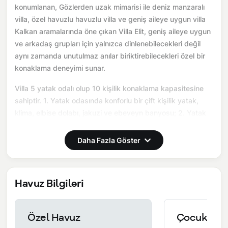
konumlanan, Gözlerden uzak mimarisi ile deniz manzaralı
villa, özel havuzlu havuzlu villa ve geniş aileye uygun villa
Kalkan aramalarında öne çıkan Villa Elit, geniş aileye uygun
ve arkadaş grupları için yalnızca dinlenebilecekleri değil
aynı zamanda unutulmaz anılar biriktirebilecekleri özel bir
konaklama deneyimi sunar.
Villa 5 yatak odalı olup 10 kişilik konaklama kapasitesine
sahiptir. 1. Yatak odasında konforlu bir çift kişilik yatak,
klima, elbise dolabı, jakuzi ve ebeveyn banyosu; 2. Yatak
odasında konforlu bir çift kişilik yatak, klima, elbise dolabı
ve ebeveyn banyosu; 3. Yatak odasında konforlu bir çift
Daha Fazla Göster
kişilik yatak, klima, elbise dolabı ve ebeveyn banyosu; 4.
Yatak odasında konforlu bir çift kişilik yatak, klima, elbise
dolabı ve ebeveyn banyosu; 5; Yatak odasında konforlu iki
Havuz Bilgileri
tek kişilik yatak, klima, elbise dolabı ve ebeveyn banyosu
bulunmaktadır. Salon bölümünde modern oturma grubu,
televizyon, klima ve açık plan tam donanımlı mutfak yer
Özel Havuz
Çocuk Hav
almaktadır. Mutfakta buzdolabı, ocak, fırın, yemek takımları