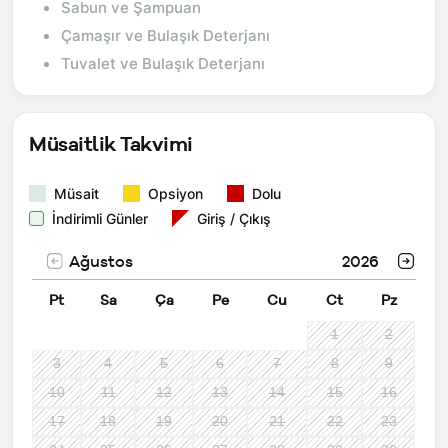
Sabun ve Şampuan
Çamaşır ve Bulaşık Deterjanı
Tuvalet ve Bulaşık Deterjanı
Müsaitlik Takvimi
Müsait
Opsiyon
Dolu
İndirimli Günler
Giriş / Çıkış
Ağustos
2026
Pt
Sa
Ça
Pe
Cu
Ct
Pz
1
2
3
4
5
6
7
8
9
10
11
12
13
14
15
16
17
18
19
20
21
22
23