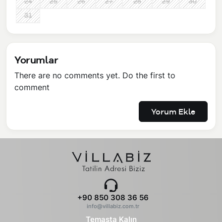
24
25
26
27
28
29
30
31
Yorumlar
There are no comments yet. Do the first to
comment
Yorum Ekle
+90 850 308 36 56
info@villabiz.com.tr
Temasta Kalın