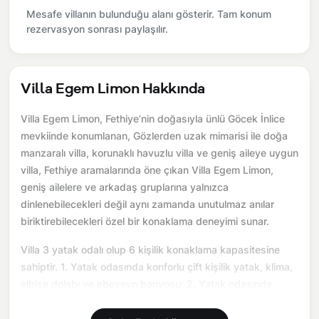
Mesafe villanın bulunduğu alanı gösterir. Tam konum
rezervasyon sonrası paylaşılır.
Villa Egem Limon Hakkında
Villa Egem Limon, Fethiye’nin doğasıyla ünlü Göcek İnlice
mevkiinde konumlanan, Gözlerden uzak mimarisi ile doğa
manzaralı villa, korunaklı havuzlu villa ve geniş aileye uygun
villa, Fethiye aramalarında öne çıkan Villa Egem Limon,
geniş ailelere ve arkadaş gruplarına yalnızca
dinlenebilecekleri değil aynı zamanda unutulmaz anılar
biriktirebilecekleri özel bir konaklama deneyimi sunar.
Villa 3 yatak odalı olup 6 kişilik konaklama kapasitesine
sahiptir. 1. Yatak odasında konforlu çift kişilik yatak, klima,
elbise dolabı ve ebeveyn banyosu; 2. Yatak odasında
konforlu çift kişilik yatak, klima, elbise dolabı ebeveyn
banyosu; 3. Yatak odasında iki tek kişilik yatak, klima,