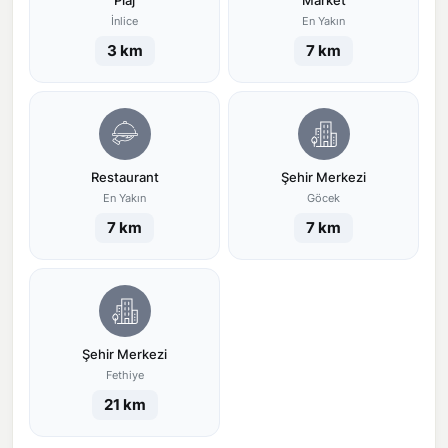
Plaj
Market
İnlice
En Yakın
3 km
7 km
Restaurant
Şehir Merkezi
En Yakın
Göcek
7 km
7 km
Şehir Merkezi
Fethiye
21 km