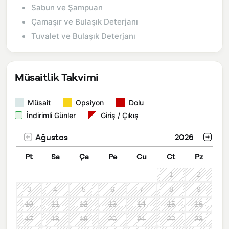
Sabun ve Şampuan
Çamaşır ve Bulaşık Deterjanı
Tuvalet ve Bulaşık Deterjanı
Müsaitlik Takvimi
Müsait
Opsiyon
Dolu
İndirimli Günler
Giriş / Çıkış
Ağustos
2026
Pt
Sa
Ça
Pe
Cu
Ct
Pz
1
2
3
4
5
6
7
8
9
10
11
12
13
14
15
16
17
18
19
20
21
22
23