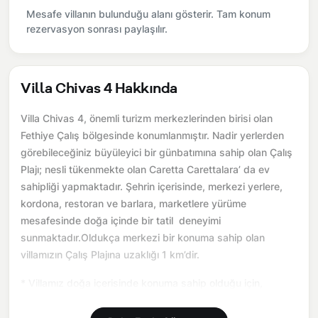
Mesafe villanın bulunduğu alanı gösterir. Tam konum
rezervasyon sonrası paylaşılır.
Villa Chivas 4 Hakkında
Villa Chivas 4, önemli turizm merkezlerinden birisi olan
Fethiye Çalış bölgesinde konumlanmıştır. Nadir yerlerden
görebileceğiniz büyüleyici bir günbatımına sahip olan Çalış
Plajı; nesli tükenmekte olan Caretta Carettalara’ da ev
sahipliği yapmaktadır. Şehrin içerisinde, merkezi yerlere,
kordona, restoran ve barlara, marketlere yürüme
mesafesinde doğa içinde bir tatil deneyimi
sunmaktadır.Oldukça merkezi bir konuma sahip olan
villamızın Çalış Plajına uzaklığı 1 km’dir.
* Villamız doğa içerisinde konuma sahip olduğu için,
çevrede; kelebek, böcek, sinek vs. bulunma ihtimali vardır,
bu gayet doğaldır.