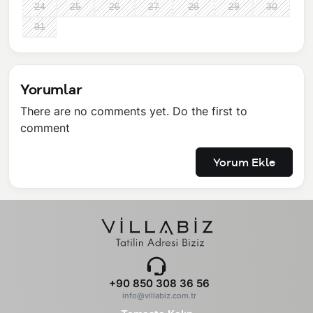
24
25
26
27
28
29
30
31
Yorumlar
There are no comments yet. Do the first to
comment
Yorum Ekle
+90 850 308 36 56
info@villabiz.com.tr