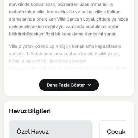
mevkiinde konumlanan, Gözlerden uzak mimarisi ile
muhafazakar villa, korunaklı villa ve balayı villası Kalkan
aramalarında öne çıkan Villa Cancan Loyal, çiftlere yalnızca
dinlenebilecekleri değil aynı zamanda unutulmaz anılar
biriktirebilecekleri özel bir konaklama deneyimi sunar.
Villa 2 yatak odalı olup 4 kişilik konaklama kapasitesine
sahiptir. 1. Yatak odasında konforlu bir çift kişilik yatak,
klima, elbise dolabı, jakuzi ve ebeveyn
banyosu bulunmaktadır. 2. Yatak odasında konforlu iki tek
kişilik yatak, klima, elbise dolabı ve ebeveyn banyosu
bulunmaktadır. Salon bölümünde modern oturma grubu,
Daha Fazla Göster
televizyon, klima ve açık plan tam donanımlı mutfak yer
almaktadır. Mutfakta buzdolabı, ocak, fırın, yemek takımları
ve temel mutfak ekipmanları eksiksiz şekilde
Havuz Bilgileri
sunulmaktadır.
Burada sadece tatil değil, birlikte hatırlayabileceğiniz bir
Özel Havuz
Çocuk Hav
anı yaşarsınız.