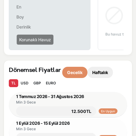
Önemli Bilgiler:
Villalarımızın bulunmuş olduğu bölgelerde
En
dönemsel olarak altyapı çalışmaları yapılabilmektedir. Bu
Bul
Boy
çalışma nedeniyle yol çalışması, elektrik ve su kesintileri
Derinlik
yaşanabilmektedir.
Bu havuz tipi bu 
Korunaklı Havuz
Dönemsel Fiyatlar
Gecelik
Haftalık
TL
USD
GBP
EURO
1 Temmuz 2026 - 31 Ağustos 2026
Min 3 Gece
12.500TL
En Uygun
1 Eylül 2026 - 15 Eylül 2026
Min 3 Gece