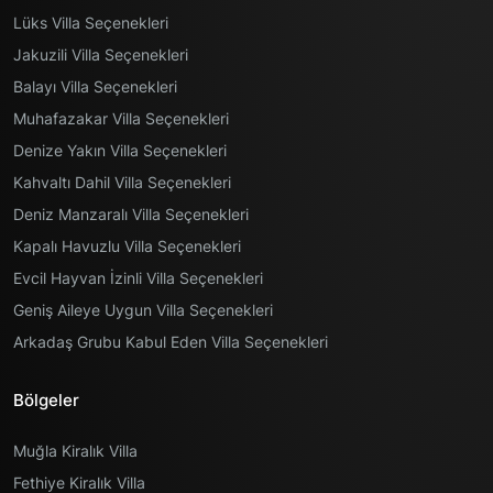
Lüks Villa Seçenekleri
Ankastre 4'lü Ocak
Oturma Grubu
Jakuzili Villa Seçenekleri
Su Isıtıcısı
Balayı Villa Seçenekleri
Klima
Muhafazakar Villa Seçenekleri
Tencere ve Tava Takımı
Sehpa
Denize Yakın Villa Seçenekleri
Yemek Takımı
Kahvaltı Dahil Villa Seçenekleri
TV
Deniz Manzaralı Villa Seçenekleri
Kaşık Çatal Bıçak Takımı
Kapalı Havuzlu Villa Seçenekleri
Uydu Alıcı
Havuz Bahçe Bilgileri
Bardak Takımı
Evcil Hayvan İzinli Villa Seçenekleri
Kablosuz Modem
Geniş Aileye Uygun Villa Seçenekleri
Özel Yüzme Havuzu
Yemek Masası
Arkadaş Grubu Kabul Eden Villa Seçenekleri
Havuz Terasına Çıkış
Şezlong
Sandalyeler
Bölgeler
Şemsiye
Muğla Kiralık Villa
Sehpa
Fethiye Kiralık Villa