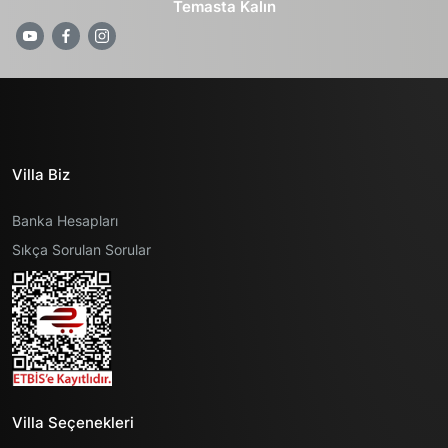
Temasta Kalın
Şömine
Özel Bahçeli
Full Eşyalı ve Mobilyalı
Doğa Manzarası
Villa Biz
Havuz ve Bahçe Bakımı
Mutfak Bilgileri
Banka Hesapları
İnternet Bağlantısı
Sıkça Sorulan Sorular
Amerikan Mutfak
Veranda
Bulaşık Makinası
Jakuzi
Buzdolabı
Otopark / Park Yeri
Ankastre Fırın
Ütü / Ütü Masası
Villa Seçenekleri
Mikrodalga Fırın
Salon Bilgileri