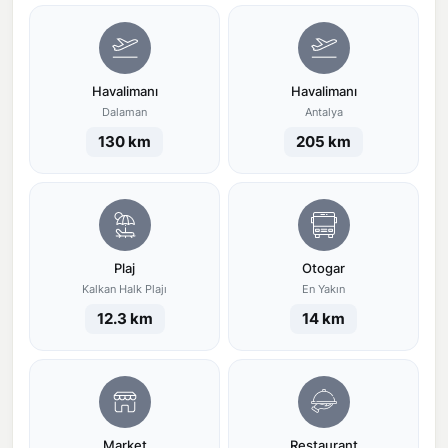
Havalimanı
Havalimanı
Dalaman
Antalya
130 km
205 km
Plaj
Otogar
Kalkan Halk Plajı
En Yakın
12.3 km
14 km
Market
Restaurant