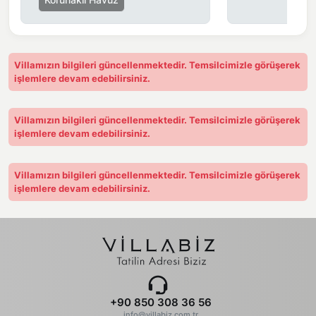
zarar ziyan, kayıp gibi herhangi bir problem olmadığı
takdirde villa çıkışında iade edilmektedir.
Villamızın bilgileri güncellenmektedir. Temsilcimizle görüşerek
işlemlere devam edebilirsiniz.
Villamızın bilgileri güncellenmektedir. Temsilcimizle görüşerek
işlemlere devam edebilirsiniz.
Villamızın bilgileri güncellenmektedir. Temsilcimizle görüşerek
işlemlere devam edebilirsiniz.
+90 850 308 36 56
info@villabiz.com.tr