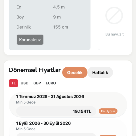
Burada sadece tatil değil, birlikte hatırlayabileceğiniz bir
En
4.5 m
anı yaşarsınız.
Bul
Boy
9 m
Önemli Bilgiler:
Villalarımızın bulunmuş olduğu bölgelerde
Derinlik
155 cm
dönemsel olarak altyapı çalışmaları yapılabilmektedir. Bu
Bu havuz tipi bu 
çalışma nedeniyle yol çalışması, elektrik ve su kesintileri
Korunaksız
yaşanabilmektedir.
Dönemsel Fiyatlar
Gecelik
Haftalık
TL
USD
GBP
EURO
1 Temmuz 2026 - 31 Ağustos 2026
Min 5 Gece
19.154TL
En Uygun
1 Eylül 2026 - 30 Eylül 2026
Min 5 Gece