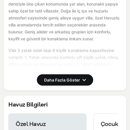
deniziyle öne çıkan konumunda yer alan, korunaklı yapıya
sahip özel bir tatil villasıdır. Doğa ile iç içe ve huzurlu
atmosferi sayesinde geniş aileye uygun villa, özel Havuzlu
villa aramalarında tercih edilen seçenekler arasında
bulunur. Geniş aileler ve arkadaş grupları için konforlu,
keyifli ve güvenli bir konaklama imkanı sunar.
Villa 3 yatak odalı olup 6 kişilik konaklama kapasitesine
sahiptir. 1. Yatak odasında konforlu çift kişilik yatak, klima,
elbise dolabı ve ebeveyn banyosu; 2. Yatak odasında
konforlu çift kişilik yatak, klima, elbise dolabı ve ebeveyn
banyosu; 3. Yatak odasında ise iki adet tek kişilik yatak,
Daha Fazla Göster
klima, elbise dolabı ve ebeveyn banyosu bulunmaktadır.
Salon bölümünde modern oturma grubu, televizyon, klima
ve açık plan tam donanımlı mutfak yer alır. Mutfakta
Havuz Bilgileri
buzdolabı, ocak, fırın, bulaşık makinesi, yemek takımları ve
ihtiyaç duyulan tüm temel mutfak ekipmanları eksiksiz
şekilde sunulmaktadır.
Özel Havuz
Çocuk Hav