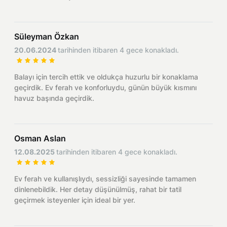
Blog
Kaş
Comments
Villas Near the Sea
Antalya
Süleyman Özkan
Contant Us
How Do I Rent
20.06.2024
tarihinden itibaren 4 gece konakladı.
Sea View Villas
Kalkan
Transfer Notification Form
Balayı için tercih ettik ve oldukça huzurlu bir konaklama
Indoor Pool Villas
Kayaköy Villa for Rent
geçirdik. Ev ferah ve konforluydu, günün büyük kısmını
Rental Agreement
havuz başında geçirdik.
Pet Friendly Villas
Antalya Merkez
About Us
Large Family Villas
Osman Aslan
Our Company Information
12.08.2025
tarihinden itibaren 4 gece konakladı.
accepting group of friends
Our Documents
Ev ferah ve kullanışlıydı, sessizliği sayesinde tamamen
dinlenebildik. Her detay düşünülmüş, rahat bir tatil
geçirmek isteyenler için ideal bir yer.