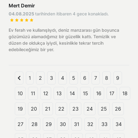
Mert Demir
04.08.2025
tarihinden itibaren 4 gece konakladı.
Ev ferah ve kullanışlıydı, deniz manzarası gün boyunca
gözümüzü alamadığımız bir güzellik kattı. Temizlik ve
düzen de oldukça iyiydi, kesinlikle tekrar tercih
edebileceğimiz bir yer.
1
2
3
4
5
6
7
8
9
10
11
12
13
14
15
16
17
18
19
20
21
22
23
24
25
26
27
28
29
30
31
32
33
34