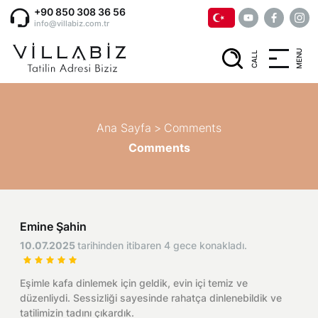
+90 850 308 36 56
info@villabiz.com.tr
MENU
CALL
Home Page
Rental Villas
Ana Sayfa
>
Comments
Comments
Villa Options
Luxury Villas
Regions
Emine Şahin
Villas with Jacuzzi
10.07.2025
tarihinden itibaren 4 gece konakladı.
Muğla
Corporate Menu
Honeymoon Villas
Eşimle kafa dinlemek için geldik, evin içi temiz ve
Fethiye
düzenliydi. Sessizliği sayesinde rahatça dinlenebildik ve
Privacy and Cancellation Terms
Conservative Villas
tatilimizin tadını çıkardık.