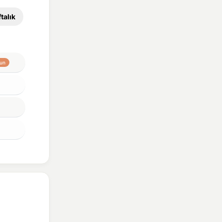
talık
un