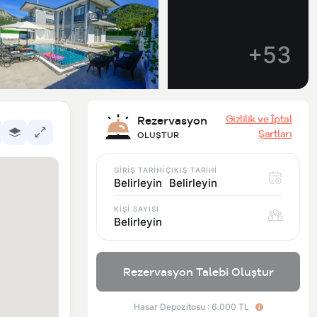
+53
Gizlilik ve İptal
Rezervasyon
Şartları
OLUŞTUR
GİRİŞ TARİHİ
ÇIKIŞ TARİHİ
Belirleyin
Belirleyin
KİŞİ SAYISI
Belirleyin
Rezervasyon Talebi Oluştur
Hasar Depozitosu : 6.000 TL