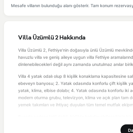
Mesafe villanın bulunduğu alanı gösterir. Tam konum rezervasyo
Villa Üzümlü 2 Hakkında
Villa Üzümlü 2, Fethiye'nin doğasıyla ünlü Üzümlü mevkiind
havuzlu villa ve geniş aileye uygun villa Fethiye aramaların
dinlenebilecekleri değil aynı zamanda unutulmaz anılar birik
Villa 4 yatak odalı olup 8 kişilik konaklama kapasitesine sahi
ebeveyn banyosu; 2. Yatak odasında konforlu çift kişilik yat
yatak, klima, elbise dolabı; 4. Yatak odasında konforlu iki 
modern oturma grubu, televizyon, klima ve açık plan tam don
yemek takımları ve ihtiyaç duyulan tüm temel mutfak ekipma
Burada sadece tatil değil, birlikte hatırlayabileceğiniz bir
Önemli Bilgiler:
Villalarımızın bulunmuş olduğu bölgelerde d
Da