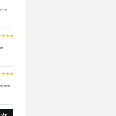
meldi.
hat
bildik.
kle