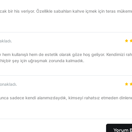
k bir his veriyor. Özellikle sabahları kahve içmek için teras mükem
akladı.
v hem kullanışlı hem de estetik olarak göze hoş geliyor. Kendimizi ra
in hiçbir şey için uğraşmak zorunda kalmadık.
onakladı.
nca sadece kendi alanımızdaydık, kimseyi rahatsız etmeden dinlene
Yorum E