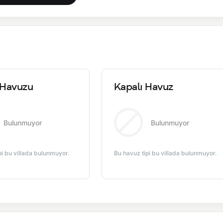
ne göre evcil hayvan kabul edilebilmektedir. Ev sahibi ile iletişime
Havuzu
Kapalı Havuz
Bulunmuyor
Bulunmuyor
pi bu villada bulunmuyor.
Bu havuz tipi bu villada bulunmuyor.