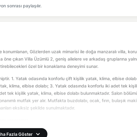
n sonrası paylaşılır.
e konumlanan, Gözlerden uzak mimarisi ile doğa manzaralı villa, koru
da öne çıkan Villa Üzümlü 2, geniş ailelere ve arkadaş gruplarına yaln
tirebilecekleri özel bir konaklama deneyimi sunar.
ptir. 1. Yatak odasında konforlu çift kişilik yatak, klima, elbise dolab
ak, klima, elbise dolabı; 3. Yatak odasında konforlu iki adet tek kişil
adet tek kişilik yatak, klima, elbise dolabı bulunmaktadır. Salon bölü
anımlı mutfak yer alır. Mutfakta buzdolabı, ocak, fırın, bulaşık maki
nları eksiksiz şekilde sunulmaktadır.
 anı yaşarsınız.
önemsel olarak altyapı çalışmaları yapılabilmektedir. Bu çalışma ned
ha Fazla Göster