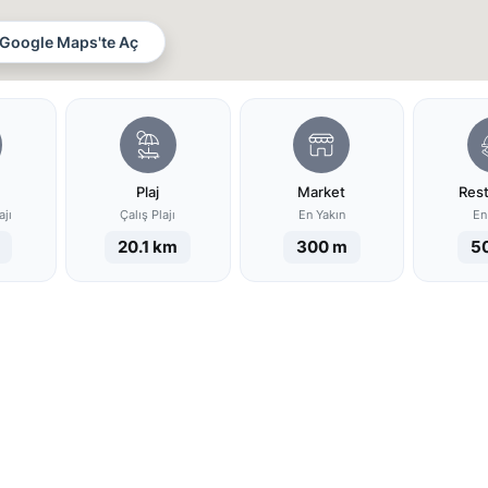
Google Maps'te Aç
Plaj
Market
Res
ajı
Çalış Plajı
En Yakın
En
20.1 km
300 m
5