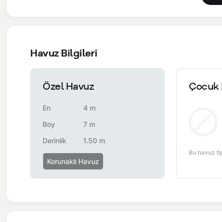
yol çalışması, elektrik ve su kesintileri yaşanabilmektedir.
NOT: Villamızda ekstra 3000 tl ücret karşılığında ve cinsi
geçilmesi gerekmektedir.
Havuz Bilgileri
Özel Havuz
Çocuk 
En
4 m
Boy
7 m
Derinlik
1.50 m
Bu havuz ti
Korunaklı Havuz