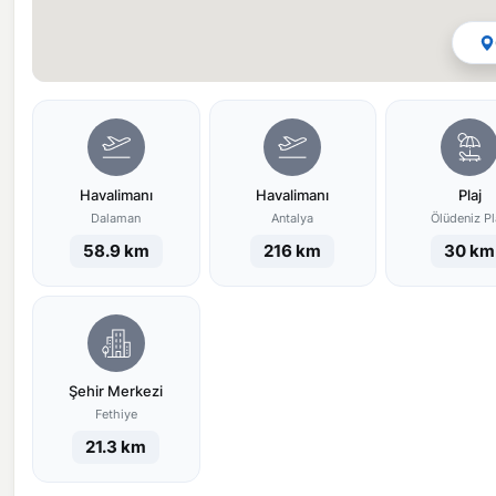
Havalimanı
Havalimanı
Plaj
Dalaman
Antalya
Ölüdeniz Pl
58.9 km
216 km
30 km
Şehir Merkezi
Fethiye
21.3 km