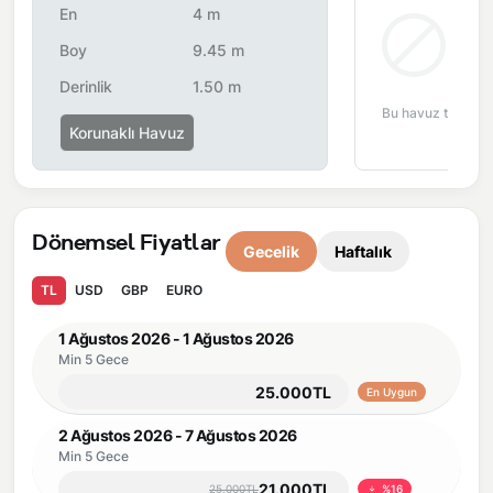
En
4 m
anı yaşarsınız.
Bul
Boy
9.45 m
Önemli Bilgiler:
Villalarımızın bulunmuş olduğu bölgelerde
Derinlik
1.50 m
dönemsel olarak altyapı çalışmaları yapılabilmektedir. Bu
Bu havuz tipi bu 
çalışma nedeniyle yol çalışması, elektrik ve su kesintileri
Korunaklı Havuz
yaşanabilmektedir.
Dönemsel Fiyatlar
Gecelik
Haftalık
TL
USD
GBP
EURO
1 Ağustos 2026 - 1 Ağustos 2026
Min 5 Gece
25.000TL
En Uygun
2 Ağustos 2026 - 7 Ağustos 2026
Min 5 Gece
21.000TL
25.000TL
%16